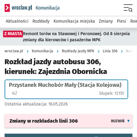
Serwis informacyjny wroclaw.pl podserwis: Komunikacja
Menu
Aktualności
Rozkłady
Komunikacja miejska
Zmiany
Piesi
Row
Z MIASTA
Remont torów na Stawowej i Peronowej. Od 8 sierpnia
zmiany dla kierowców i pasażerów MPK
wroclaw.pl
Komunikacja
Rozkłady jazdy MPK
Linia 306
Rozkład jazdy autobusu 306,
kierunek: Zajezdnia Obornicka
Przystanek Muchobór Mały (Stacja Kolejowa)
Przystanek na życzenie
NŻ
Słupek: 12151
Ostatnia aktualizacja:
16.05.2026
Zmiany w rozkładach
linii 306
ROZWIŃ