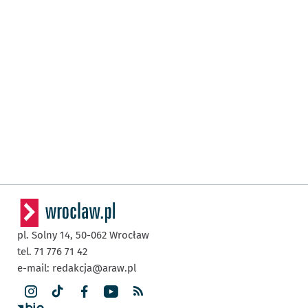
pl. Solny 14,
50-062
Wrocław
tel. 71 776 71 42
e-mail:
redakcja@araw.pl