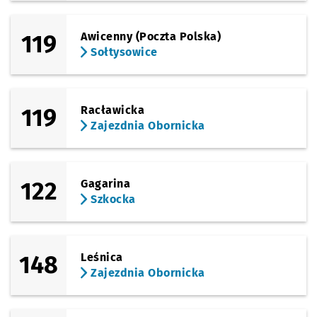
119
Awicenny (Poczta Polska)
Sprawdź p
Irysowa
Irysowa
Przystanek na życzenie
NŻ
Sołtysowice
Sprawdź p
Zajezdni
Zajezdnia Obornicka
119
Racławicka
Zajezdnia Obornicka
122
Gagarina
Szkocka
148
Leśnica
Zajezdnia Obornicka