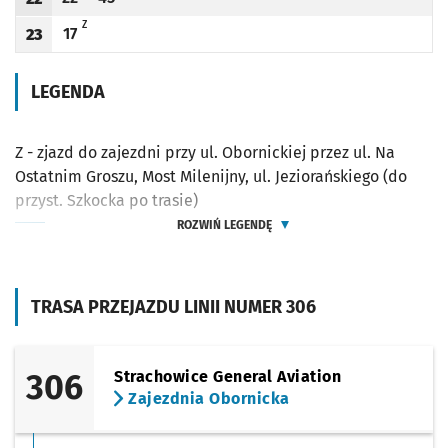
Odjazd
minut po godzinie 22
Odjazd
minut po godzinie 22
Godzina odjazdu
Z - ZJAZD DO ZAJEZDNI PRZY UL. OBORNICKIEJ PRZEZ UL. NA OSTATNIM GROSZU,
Z
17
23
Odjazd
minut po godzinie 23
Godzina odjazdu
LEGENDA
Z - zjazd do zajezdni przy ul. Obornickiej przez ul. Na
Ostatnim Groszu, Most Milenijny, ul. Jeziorańskiego (do
przyst. Szkocka po trasie)
ROZWIŃ LEGENDĘ
TRASA PRZEJAZDU LINII NUMER 306
306
Strachowice General Aviation
Zajezdnia Obornicka