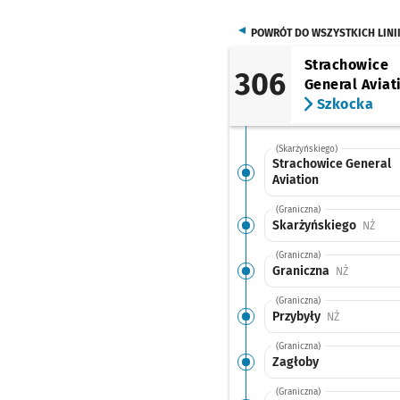
POWRÓT DO WSZYSTKICH LINI
Strachowice
306
General Aviat
Szkocka
(Skarżyńskiego)
Strachowice General
Aviation
(Graniczna)
Skarżyńskiego
Przys
NŻ
(Graniczna)
Graniczna
Przystanek
NŻ
(Graniczna)
Przybyły
Przystanek n
NŻ
(Graniczna)
Zagłoby
(Graniczna)