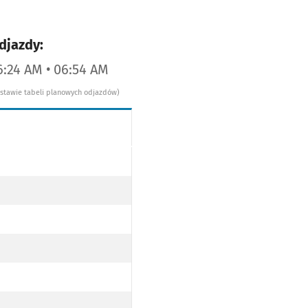
djazdy:
6:24 AM • 06:54 AM
dstawie tabeli planowych odjazdów)
RZEZ UL. NA OSTATNIM GROSZU, MOST MILENIJNY, UL. JEZIORAŃSKIEGO (DO PRZYST. SZKOCKA PO TRA
NA OSTATNIM GROSZU, MOST MILENIJNY, UL. JEZIORAŃSKIEGO (DO PRZYST. SZKOCKA PO TRASIE)