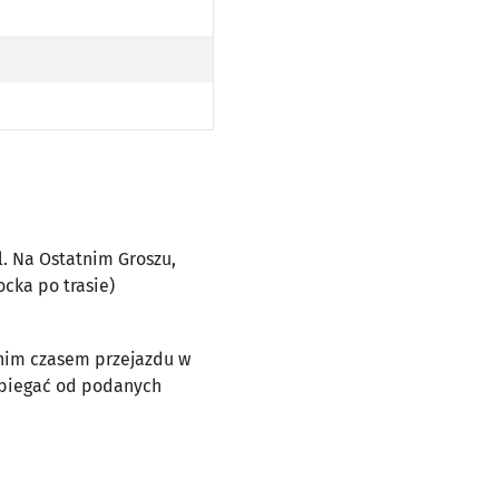
RZEZ UL. NA OSTATNIM GROSZU, MOST MILENIJNY, UL. JEZIORAŃSKIEGO (DO PRZYST. SZKOCKA PO TRA
NA OSTATNIM GROSZU, MOST MILENIJNY, UL. JEZIORAŃSKIEGO (DO PRZYST. SZKOCKA PO TRASIE)
ul. Na Ostatnim Groszu,
ocka po trasie)
dnim czasem przejazdu w
dbiegać od podanych