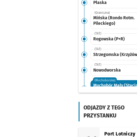
Płaska
(Graniczna)
Mińska (Rondo Rotm.
Pileckiego)
(TAT)
Rogowska (P+R)
(TAT)
Strzegomska (Krzyżów
(TAT)
Nowodworska
(Muchoborska)
Muchobór Mały (Stacj
Kolejowa)
Przystanek
NŻ
(Klecińska)
Szkocka
ODJAZDY Z TEGO
PRZYSTANKU
Port Lotniczy