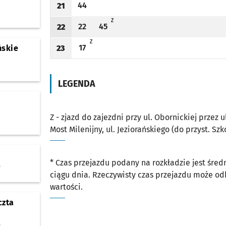
44
21
Odjazd
minut po godzinie 21
Godzina odjazdu
Z - ZJAZD DO ZAJEZDNI PRZY UL. OBORNICKIEJ P
Z
22
45
22
Odjazd
minut po godzinie 22
Odjazd
minut po godzinie 22
Godzina odjazdu
Z - ZJAZD DO ZAJEZDNI PRZY UL. OBORNICKIEJ PRZEZ UL. 
Z
17
23
ńskie
Odjazd
minut po godzinie 23
Godzina odjazdu
LEGENDA
Z - zjazd do zajezdni przy ul. Obornickiej przez 
Most Milenijny, ul. Jeziorańskiego (do przyst. Szk
* Czas przejazdu podany na rozkładzie jest śre
e
ciągu dnia. Rzeczywisty czas przejazdu może o
wartości.
czta
e