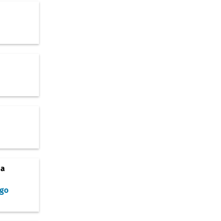
ja
go