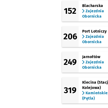
Blacharska
152
Zajezdnia
Obornicka
Port Lotniczy
206
Zajezdnia
Obornicka
Jarnołtów
249
Zajezdnia
Obornicka
Klecina (Stac
319
Kolejowa)
Kamieńskie
(Pętla)