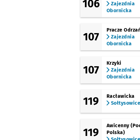
106
Zajezdnia
Obornicka
Pracze Odrza
107
Zajezdnia
Obornicka
Krzyki
107
Zajezdnia
Obornicka
Racławicka
119
Sołtysowic
Awicenny (Po
119
Polska)
Sołtysowic