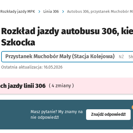
Rozkłady jazdy MPK
Linia 306
Autobus 306, przystanek Muchobór Mał
Rozkład jazdy autobusu 306, ki
Szkocka
Przystanek Muchobór Mały (Stacja Kolejowa)
Przy
NŻ
Sł
Ostatnia aktualizacja:
16.05.2026
ach
jazdy
linii 306
( 4 zmiany )
Masz pytanie? My znamy na
- ot
Znajdź odpowiedź!
nie odpowiedź!