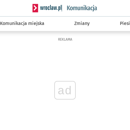
Serwis informacyjny wroclaw.pl podserwis: Ko
Komunikacja miejska
Zmiany
Piesi
REKLAMA
ad