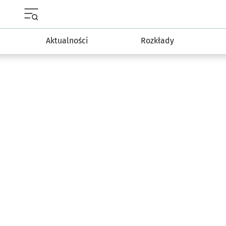
Menu główne portalu wroclaw.pl
Aktualności
Rozkłady