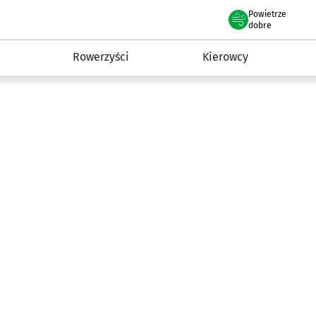
Powietrze
we Wrocławiu
munikacja
dobre
Rowerzyści
Kierowcy