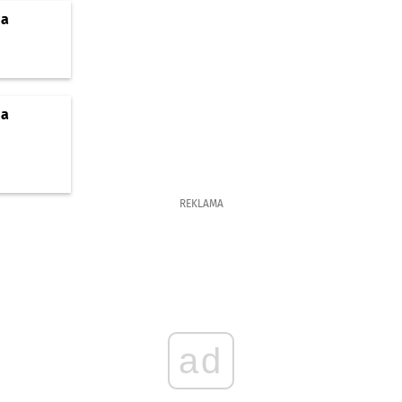
ja
ja
REKLAMA
ad