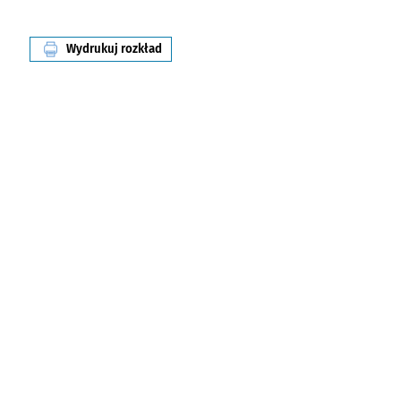
Wydrukuj rozkład
linii nr 306