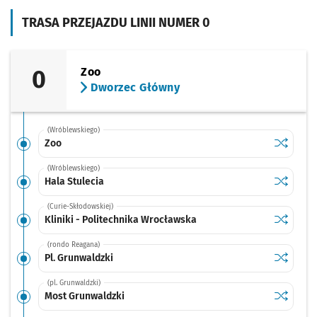
TRASA PRZEJAZDU LINII NUMER 0
0
Zoo
Dworzec Główny
(Wróblewskiego)
Sprawdź p
Zoo
Zoo
(Wróblewskiego)
Sprawdź p
Hala Stul
Hala Stulecia
(Curie-Skłodowskiej)
Sprawdź p
Kliniki -
Kliniki - Politechnika Wrocławska
(rondo Reagana)
Sprawdź p
Pl. Grunw
Pl. Grunwaldzki
(pl. Grunwaldzki)
Sprawdź p
Most Gru
Most Grunwaldzki