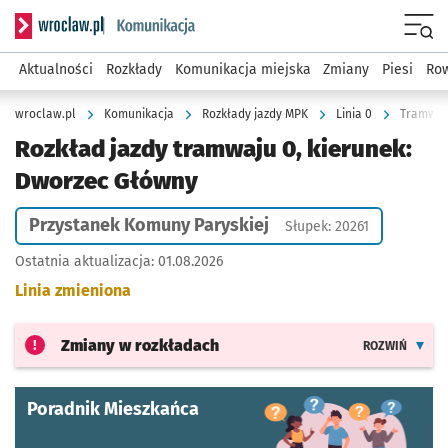
Serwis informacyjny wroclaw.pl podserwis: Komunikacja
Menu
Aktualności
Rozkłady
Komunikacja miejska
Zmiany
Piesi
Row
wroclaw.pl
Komunikacja
Rozkłady jazdy MPK
Linia 0
Tramwaj 
Rozkład jazdy tramwaju 0, kierunek:
Dworzec Główny
Przystanek Komuny Paryskiej
Słupek: 20261
Ostatnia aktualizacja:
01.08.2026
Linia zmieniona
Zmiany w rozkładach
ROZWIŃ
Poradnik Mieszkańca