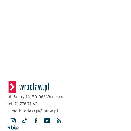
pl. Solny 14,
50-062
Wrocław
tel. 71 776 71 42
e-mail:
redakcja@araw.pl