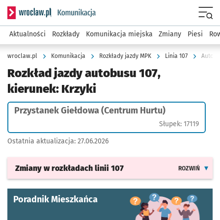
Serwis informacyjny wroclaw.pl podserwis: Komunikacja
Menu
Aktualności
Rozkłady
Komunikacja miejska
Zmiany
Piesi
Row
wroclaw.pl
Komunikacja
Rozkłady jazdy MPK
Linia 107
Autobu
Rozkład jazdy autobusu 107,
kierunek: Krzyki
Przystanek Giełdowa (Centrum Hurtu)
Słupek: 17119
Ostatnia aktualizacja:
27.06.2026
Zmiany w rozkładach
linii 107
ROZWIŃ
Poradnik Mieszkańca