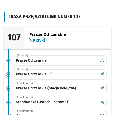
TRASA PRZEJAZDU LINII NUMER 107
107
Pracze Odrzańskie
Krzyki
(Brodzka)
Sprawdź p
Pracze O
Pracze Odrzańskie
(Brodzka)
Sprawdź p
Pracze O
Pracze Odrzańskie
Przystanek na życzenie
NŻ
(Stabłowicka)
Sprawdź p
Pracze Od
Pracze Odrzańskie (Stacja Kolejowa)
(Stabłowicka)
Sprawdź p
Stabłowi
Stabłowicka (Ośrodek Zdrowia)
(Stabłowicka)