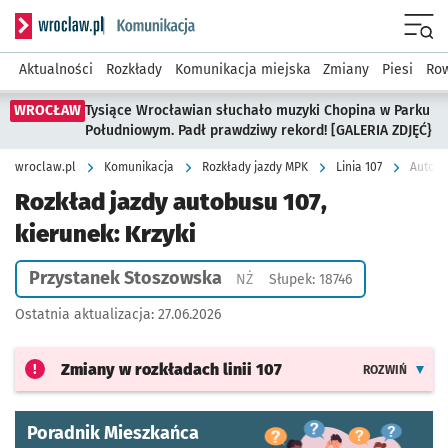
Serwis informacyjny wroclaw.pl podserwis: Komunikacja
Menu
Aktualności
Rozkłady
Komunikacja miejska
Zmiany
Piesi
Row
WROCŁAW
Tysiące Wrocławian słuchało muzyki Chopina w Parku
Południowym. Padł prawdziwy rekord! [GALERIA ZDJĘĆ}
wroclaw.pl
Komunikacja
Rozkłady jazdy MPK
Linia 107
Autobu
Rozkład jazdy autobusu 107,
kierunek: Krzyki
Przystanek Stoszowska
Przystanek na życzenie
NŻ
Słupek: 18746
Ostatnia aktualizacja:
27.06.2026
Zmiany w rozkładach
linii 107
ROZWIŃ
Poradnik Mieszkańca