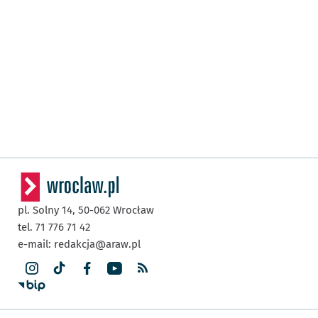
pl. Solny 14,
50-062
Wrocław
tel. 71 776 71 42
e-mail:
redakcja@araw.pl