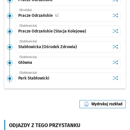
(Brodzka)
Sprawdź p
Pracze O
Pracze Odrzańskie
Przystanek na życzenie
NŻ
(Stabłowicka)
Sprawdź p
Pracze Od
Pracze Odrzańskie (Stacja Kolejowa)
(Stabłowicka)
Sprawdź p
Stabłowi
Stabłowicka (Ośrodek Zdrowia)
(Stabłowicka)
Sprawdź p
Główna
Główna
(Stabłowicka)
Sprawdź p
Park Stab
Park Stabłowicki
(Stabłowicka)
Sprawdź p
Stabłowi
Stabłowice
Wydrukuj rozkład
(Wojanowska)
linii nr 107
Sprawdź p
Wojanow
Wojanowska
(Wojanowska)
ODJAZDY Z TEGO PRZYSTANKU
Sprawdź p
Arachido
Arachidowa