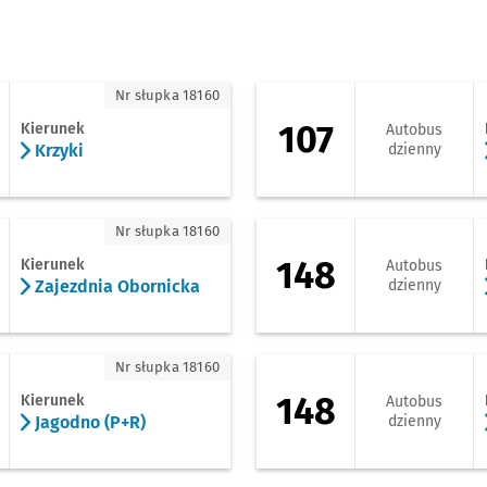
zyki
107 - kierunek Pra
Nr słupka 18160
107
Kierunek
Autobus
Krzyki
dzienny
ajezdnia Obornicka
148 - kierunek Leśn
Nr słupka 18160
148
Kierunek
Autobus
Zajezdnia Obornicka
dzienny
godno (P+R)
148 - kierunek Zaj
Nr słupka 18160
148
Kierunek
Autobus
Jagodno (P+R)
dzienny