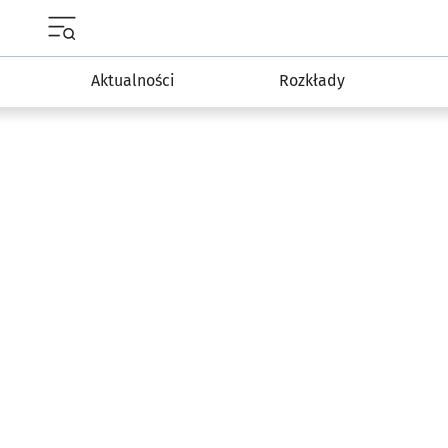
Menu główne portalu wroclaw.pl
Aktualności
Rozkłady