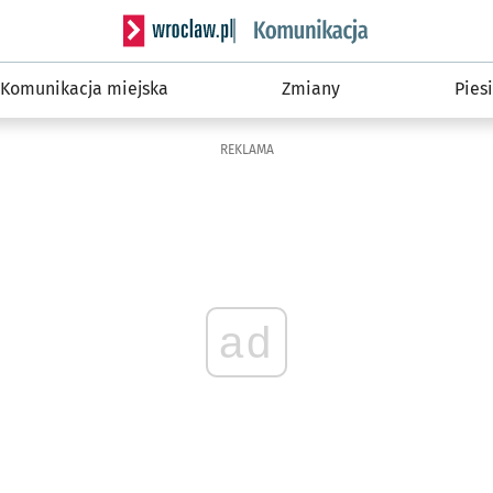
Serwis informacyjny wroclaw.pl podserwis: Ko
Komunikacja miejska
Zmiany
Piesi
REKLAMA
ad