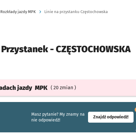
Rozkłady jazdy MPK
Linie na przystanku Częstochowska
Przystanek -
CZĘSTOCHOWSKA
ładach
jazdy
MPK
( 20 zmian )
Masz pytanie? My znamy na
- ot
Znajdź odpowiedź!
nie odpowiedź!