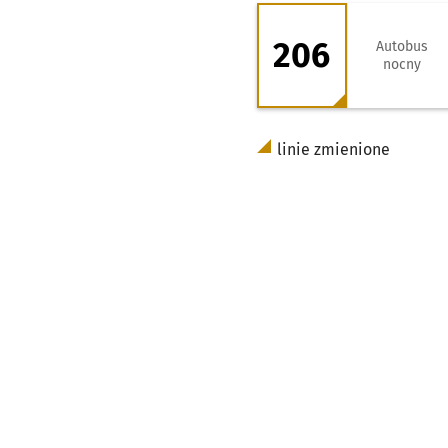
206 - kierunek Po
206
Autobus
nocny
linie zmienione