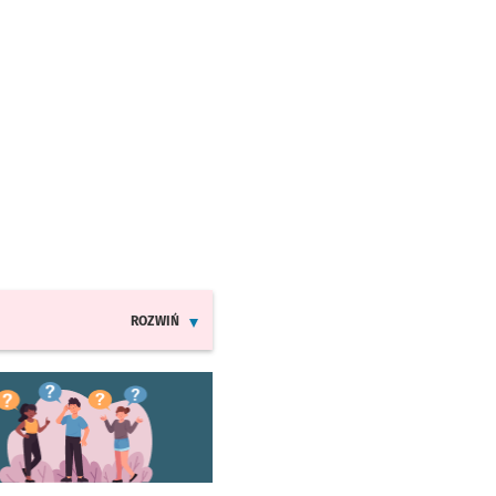
ROZWIŃ
INFORMACJE O ZMIANACH W ROZKŁADACH JAZDY MPK
worzy się w nowej karcie