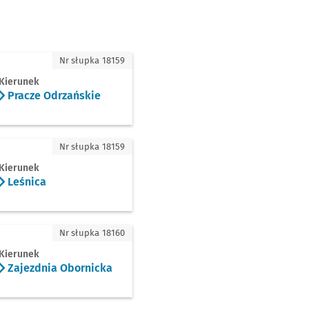
cze Odrzańskie
Nr słupka 18159
Kierunek
Pracze Odrzańskie
ica
Nr słupka 18159
Kierunek
Leśnica
ezdnia Obornicka
Nr słupka 18160
Kierunek
Zajezdnia Obornicka