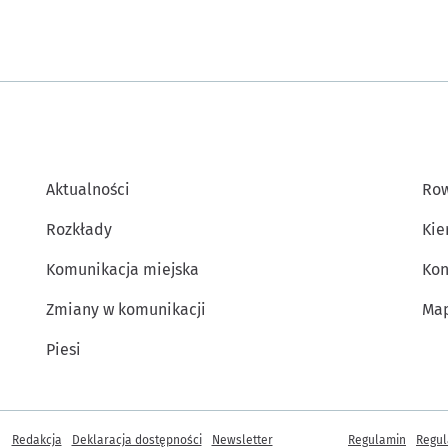
Aktualności
Row
Rozkłady
Kie
Komunikacja miejska
Kon
Zmiany w komunikacji
Map
Piesi
Inne informacje
Redakcja
Deklaracja dostępności
Newsletter
Regulamin
Regul