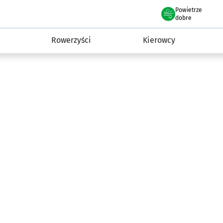
Powietrze
we Wrocławiu
munikacja
dobre
Rowerzyści
Kierowcy