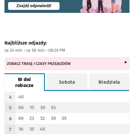
- otworzy się w nowej karcie
Znajdź odpowiedź!
Najbliższe odjazdy:
za 24 min • za 58 min • 08:26 PM
ZOBACZ TRASĘ I CZASY PRZEJAZDÓW
W dni
Sobota
Niedziela
robocze
Rozkład jazdy -
W dni robocze
40
4
Odjazd
minut po godzinie 4
Godzina odjazdu
00
15
30
53
5
Odjazd
minut po godzinie 5
Odjazd
minut po godzinie 5
Odjazd
minut po godzinie 5
Odjazd
minut po godzinie 5
Godzina odjazdu
09
23
32
39
55
6
Odjazd
minut po godzinie 6
Odjazd
minut po godzinie 6
Odjazd
minut po godzinie 6
Odjazd
minut po godzinie 6
Odjazd
minut po godzinie 6
Godzina odjazdu
16
35
49
7
Odjazd
minut po godzinie 7
Odjazd
minut po godzinie 7
Odjazd
minut po godzinie 7
Godzina odjazdu