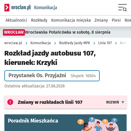
Serwis informacyjny wroclaw.pl podserwis: Komunikacja
Menu
Aktualności
Rozkłady
Komunikacja miejska
Zmiany
Piesi
Row
WROCŁAW
Wrocławska Potańcówka w sobotę, 8 sierpnia
wroclaw.pl
Komunikacja
Rozkłady jazdy MPK
Linia 107
Autobus
Rozkład jazdy autobusu 107,
kierunek: Krzyki
Przystanek Os. Przyjaźni
Słupek: 16504
Ostatnia aktualizacja:
27.06.2026
Zmiany w rozkładach
linii 107
ROZWIŃ
Poradnik Mieszkańca