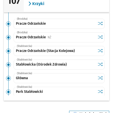
107
Krzyki
(Brodzka)
Sprawdź p
Pracze O
Pracze Odrzańskie
(Brodzka)
Sprawdź p
Pracze O
Pracze Odrzańskie
Przystanek na życzenie
NŻ
(Stabłowicka)
Sprawdź p
Pracze Od
Pracze Odrzańskie (Stacja Kolejowa)
(Stabłowicka)
Sprawdź p
Stabłowi
Stabłowicka (Ośrodek Zdrowia)
(Stabłowicka)
Sprawdź p
Główna
Główna
(Stabłowicka)
Sprawdź p
Park Stab
Park Stabłowicki
(Stabłowicka)
Sprawdź p
Stabłowi
Stabłowice