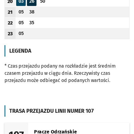
03
26
50
20
Odjazd
minut po godzinie 20
Odjazd
minut po godzinie 20
Odjazd
minut po godzinie 20
Godzina odjazdu
05
38
21
Odjazd
minut po godzinie 21
Odjazd
minut po godzinie 21
Godzina odjazdu
05
35
22
Odjazd
minut po godzinie 22
Odjazd
minut po godzinie 22
Godzina odjazdu
05
23
Odjazd
minut po godzinie 23
Godzina odjazdu
LEGENDA
* Czas przejazdu podany na rozkładzie jest średnim
czasem przejazdu w ciągu dnia. Rzeczywisty czas
przejazdu może odbiegać od podanych wartości.
TRASA PRZEJAZDU LINII NUMER 107
Pracze Odrzańskie