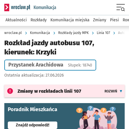
Serwis informacyjny wroclaw.pl podserwis: Komunikacja
Menu
Aktualności
Rozkłady
Komunikacja miejska
Zmiany
Piesi
Row
wroclaw.pl
Komunikacja
Rozkłady jazdy MPK
Linia 107
Autobu
Rozkład jazdy autobusu 107,
kierunek: Krzyki
Przystanek Arachidowa
Słupek: 18740
Ostatnia aktualizacja:
27.06.2026
Zmiany w rozkładach
linii 107
ROZWIŃ
Poradnik Mieszkańca
- otworzy się w nowej karcie
Znajdź odpowiedź!