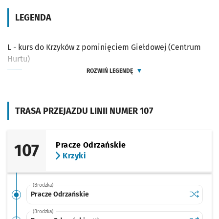
LEGENDA
L - kurs do Krzyków z pominięciem Giełdowej (Centrum
Hurtu)
ROZWIŃ LEGENDĘ
TRASA PRZEJAZDU LINII NUMER 107
107
Pracze Odrzańskie
Krzyki
(Brodzka)
Sprawdź p
Pracze O
Pracze Odrzańskie
(Brodzka)