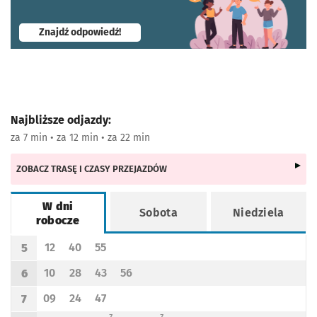
- otworzy się w nowej karcie
Znajdź odpowiedź!
Najbliższe odjazdy:
za 7 min • za 12 min • za 22 min
ZOBACZ TRASĘ I CZASY PRZEJAZDÓW
W dni
Sobota
Niedziela
robocze
Rozkład jazdy -
W dni robocze
12
40
55
5
Odjazd
minut po godzinie 5
Odjazd
minut po godzinie 5
Odjazd
minut po godzinie 5
Godzina odjazdu
10
28
43
56
6
Odjazd
minut po godzinie 6
Odjazd
minut po godzinie 6
Odjazd
minut po godzinie 6
Odjazd
minut po godzinie 6
Godzina odjazdu
09
24
47
7
Odjazd
minut po godzinie 7
Odjazd
minut po godzinie 7
Odjazd
minut po godzinie 7
Godzina odjazdu