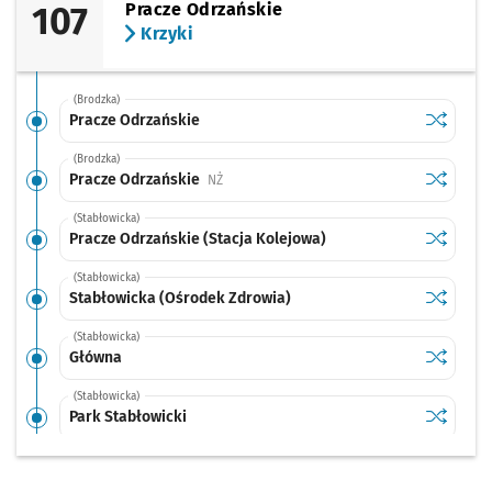
107
Pracze Odrzańskie
Krzyki
(Brodzka)
Sprawdź p
Pracze O
Pracze Odrzańskie
(Brodzka)
Sprawdź p
Pracze O
Pracze Odrzańskie
Przystanek na życzenie
NŻ
(Stabłowicka)
Sprawdź p
Pracze Od
Pracze Odrzańskie (Stacja Kolejowa)
(Stabłowicka)
Sprawdź p
Stabłowi
Stabłowicka (Ośrodek Zdrowia)
(Stabłowicka)
Sprawdź p
Główna
Główna
(Stabłowicka)
Sprawdź p
Park Stab
Park Stabłowicki
(Stabłowicka)
Sprawdź p
Stabłowi
Stabłowice