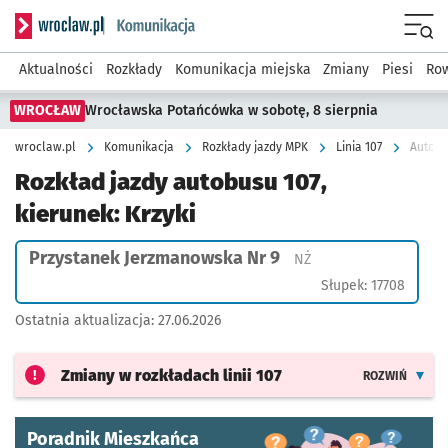
Serwis informacyjny wroclaw.pl podserwis: Komunikacja
Menu
Aktualności
Rozkłady
Komunikacja miejska
Zmiany
Piesi
Row
WROCŁAW
Wrocławska Potańcówka w sobotę, 8 sierpnia
wroclaw.pl
Komunikacja
Rozkłady jazdy MPK
Linia 107
Autobu
Rozkład jazdy autobusu 107,
kierunek: Krzyki
Przystanek Jerzmanowska Nr 9
Przystanek na życzen
NŻ
Słupek: 17708
Ostatnia aktualizacja:
27.06.2026
Zmiany w rozkładach
linii 107
ROZWIŃ
Poradnik Mieszkańca