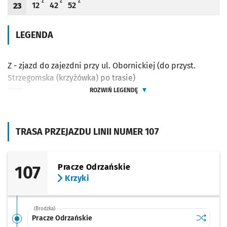
Z - ZJAZD DO ZAJEZDNI PRZY UL. OBORNICKIEJ (DO PRZYST. STRZEGOMSKA (KRZY
Z - ZJAZD DO ZAJEZDNI PRZY UL. OBORNICKIEJ (DO PRZYST. STRZEGOMS
Z - ZJAZD DO ZAJEZDNI PRZY UL. OBORNICKIEJ (DO PRZYST. ST
Z
Z
Z
12
42
52
23
Odjazd
minut po godzinie 23
Odjazd
minut po godzinie 23
Odjazd
minut po godzinie 23
Godzina odjazdu
LEGENDA
Z - zjazd do zajezdni przy ul. Obornickiej (do przyst.
Strzegomska (krzyżówka) po trasie)
ROZWIŃ LEGENDĘ
TRASA PRZEJAZDU LINII NUMER 107
107
Pracze Odrzańskie
Krzyki
(Brodzka)
Sprawdź p
Pracze O
Pracze Odrzańskie