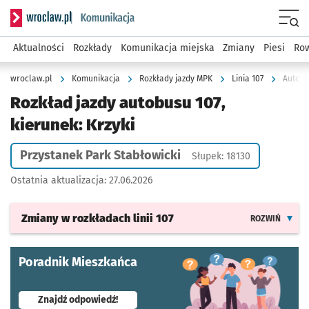
Serwis informacyjny wroclaw.pl podserwis: Komunikacja
Menu
Aktualności
Rozkłady
Komunikacja miejska
Zmiany
Piesi
Row
wroclaw.pl
Komunikacja
Rozkłady jazdy MPK
Linia 107
Autobus
Rozkład jazdy autobusu 107,
kierunek: Krzyki
Przystanek Park Stabłowicki
Słupek: 18130
Ostatnia aktualizacja:
27.06.2026
Zmiany w rozkładach
linii 107
ROZWIŃ
Poradnik Mieszkańca
- otworzy się w nowej karcie
Znajdź odpowiedź!