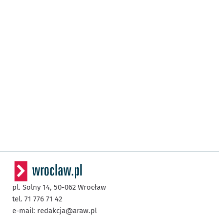
pl. Solny 14,
50-062
Wrocław
tel. 71 776 71 42
e-mail:
redakcja@araw.pl