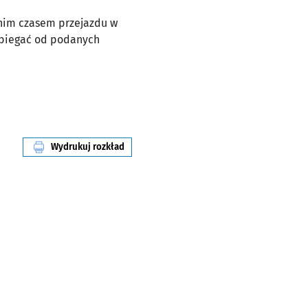
dnim czasem przejazdu w
dbiegać od podanych
Wydrukuj rozkład
linii nr 107