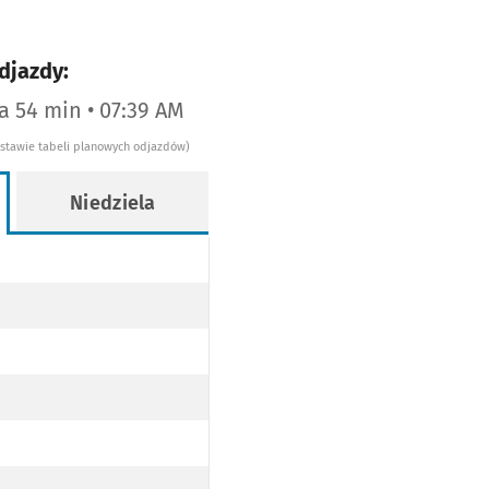
djazdy:
za 54 min • 07:39 AM
dstawie tabeli planowych odjazdów)
Niedziela
J (CENTRUM HURTU)
UM HURTU)
J (CENTRUM HURTU)
UM HURTU)
J (CENTRUM HURTU)