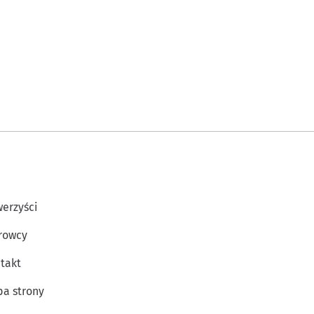
erzyści
rowcy
takt
a strony