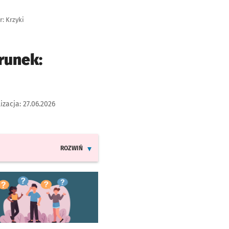
r: Krzyki
runek:
izacja:
27.06.2026
ROZWIŃ
INFORMACJE O ZMIANACH W ROZKŁADACH JAZDY LINI
worzy się w nowej karcie