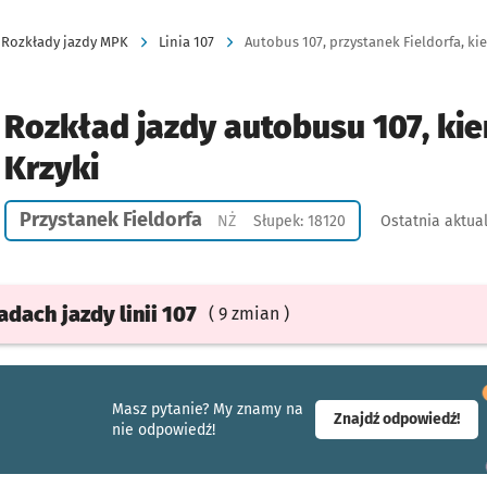
Rozkłady jazdy MPK
Linia 107
Autobus 107, przystanek Fieldorfa, kie
Rozkład jazdy autobusu 107, kie
Krzyki
Przystanek Fieldorfa
Przystanek na życzenie
NŻ
Słupek: 18120
Ostatnia aktual
ładach
jazdy
linii 107
( 9 zmian )
Masz pytanie? My znamy na
- ot
Znajdź odpowiedź!
nie odpowiedź!