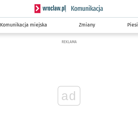
Serwis informacyjny wroclaw.pl podserwis: Ko
Komunikacja miejska
Zmiany
Piesi
REKLAMA
ad