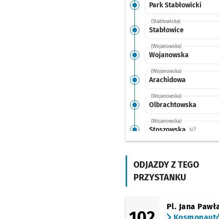
Park Stabłowicki
(Stabłowicka)
Stabłowice
(Wojanowska)
Wojanowska
(Wojanowska)
Arachidowa
(Wojanowska)
Olbrachtowska
(Wojanowska)
Stoszowska
Przystan
NŻ
(Fieldorfa)
Fieldorfa
Przystanek 
NŻ
ODJAZDY Z TEGO
(Fieldorfa)
PRZYSTANKU
Fieldorfa (Szpital)
(11 Listopada)
Kosmonautów
Pl. Jana Pawła
102
(Szpital)
Kosmonaut