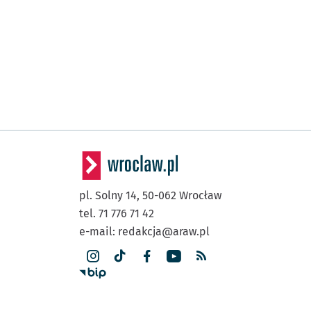
FAT
(Grabiszyńska)
Grabiszyńska
(Cmentarz)
(Grabiszyńska)
Grabiszyńska
(Cmentarz II)
Przysta
NŻ
(Grabiszyńska)
Oporów
Przystanek n
NŻ
(Solskiego)
Solskiego
(Solskiego)
pl. Solny 14,
50-062
Wrocław
Wiejska
tel. 71 776 71 42
(Karmelkowa)
e-mail:
redakcja@araw.pl
Adamieckiego
(Karmelkowa)
Morelowskiego
Przy
NŻ
(Giełdowa)
Giełdowa (Centrum