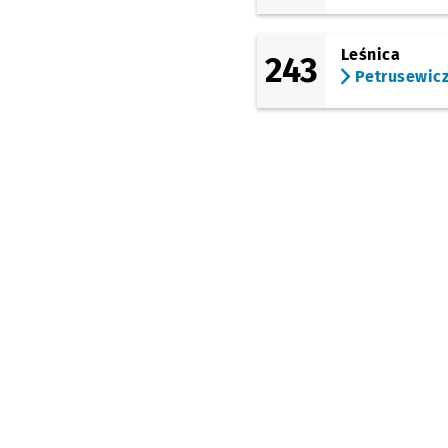
(Żernicka)
Kołobrzeska
Leśnica
243
(Żernicka)
Petrusewic
Wrocław Nowy Dwór
(P+R)
(Rogowska)
Rogowska (Ośrodek
Sportu)
(Gubińska)
Chociebuska (C. K.
Nowy Pafawag)
(Gubińska)
Strzegomska
(Krzyżówka)
(TAT)
Rogowska (P+R)
(Mińska)
Mińska (Rondo Rotm.
Pileckiego)