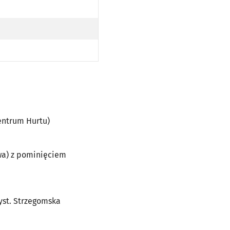
UM HURTU)
J (CENTRUM HURTU)
UM HURTU)
DO PRZYST. STRZEGOMSKA (KRZYŻÓWKA) PO TRASIE)
ICKIEJ (DO PRZYST. STRZEGOMSKA (KRZYŻÓWKA) PO TRASIE)
T. STRZEGOMSKA (KRZYŻÓWKA) PO TRASIE)
DO PRZYST. STRZEGOMSKA (KRZYŻÓWKA) PO TRASIE)
ICKIEJ (DO PRZYST. STRZEGOMSKA (KRZYŻÓWKA) PO TRASIE)
entrum Hurtu)
owa) z pominięciem
zyst. Strzegomska