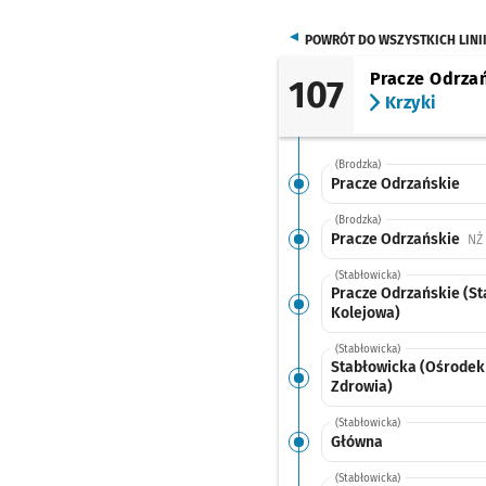
POWRÓT DO WSZYSTKICH LINI
Pracze Odrza
107
Krzyki
(Brodzka)
Pracze Odrzańskie
(Brodzka)
Pracze Odrzańskie
NŻ
(Stabłowicka)
Pracze Odrzańskie (St
Kolejowa)
(Stabłowicka)
Stabłowicka (Ośrodek
Zdrowia)
(Stabłowicka)
Główna
(Stabłowicka)