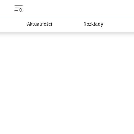
Menu główne portalu wroclaw.pl
Aktualności
Rozkłady