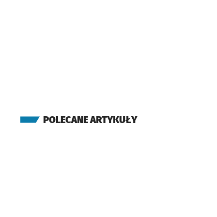
(Mińska)
Tyrmanda
(Mińska)
Zagony
Przystanek na
NŻ
(Stanisławowska)
Muchobór Wielki
(Stanisławowska)
Stanisławowska
(W.k. Formaty)
(Krzemieniecka)
POLECANE ARTYKUŁY
Trawowa
(Krzemieniecka)
Krzemieniecka
(Krzemieniecka)
Końcowa
(Ostrowskiego)
Ostrowskiego
Przyst
NŻ
(Grabiszyńska)