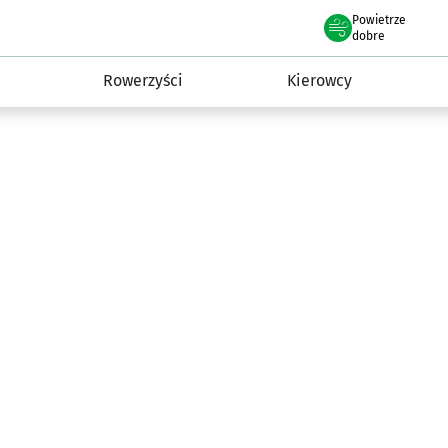
Powietrze
we Wrocławiu
munikacja
dobre
Rowerzyści
Kierowcy