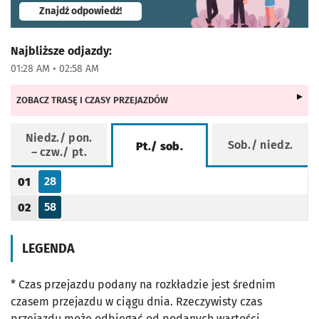
- otworzy się w nowej karcie
Znajdź odpowiedź!
Najbliższe odjazdy:
01:28 AM • 02:58 AM
ZOBACZ TRASĘ I CZASY PRZEJAZDÓW
Niedz./ pon.
Sob./ niedz.
Pt./ sob.
– czw./ pt.
Rozkład jazdy -
Pt./ sob.
28
01
Odjazd
minut po godzinie 01
Godzina odjazdu
58
02
Odjazd
minut po godzinie 02
Godzina odjazdu
LEGENDA
* Czas przejazdu podany na rozkładzie jest średnim
czasem przejazdu w ciągu dnia. Rzeczywisty czas
przejazdu może odbiegać od podanych wartości.