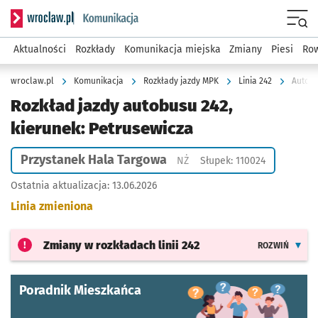
Serwis informacyjny wroclaw.pl podserwis: Komunikacja
Menu
Aktualności
Rozkłady
Komunikacja miejska
Zmiany
Piesi
Row
wroclaw.pl
Komunikacja
Rozkłady jazdy MPK
Linia 242
Autobu
Rozkład jazdy autobusu 242,
kierunek: Petrusewicza
Przystanek Hala Targowa
Przystanek na życzenie
NŻ
Słupek: 110024
Ostatnia aktualizacja:
13.06.2026
Linia zmieniona
Zmiany w rozkładach
linii 242
ROZWIŃ
Poradnik Mieszkańca