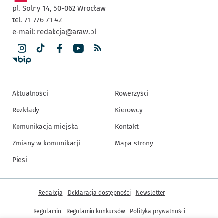
pl. Solny 14,
50-062
Wrocław
tel. 71 776 71 42
e-mail:
redakcja@araw.pl
Aktualności
Rowerzyści
Rozkłady
Kierowcy
Komunikacja miejska
Kontakt
Zmiany w komunikacji
Mapa strony
Piesi
Inne informacje
Redakcja
Deklaracja dostępności
Newsletter
Regulamin
Regulamin konkursów
Polityka prywatności