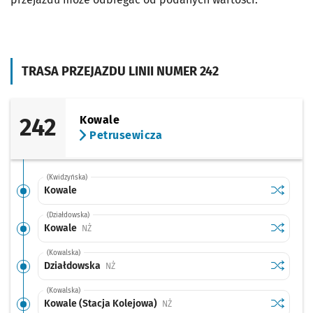
TRASA PRZEJAZDU LINII NUMER 242
242
Kowale
Petrusewicza
(Kwidzyńska)
Sprawdź p
Kowale
Kowale
(Działdowska)
Sprawdź p
Kowale
Kowale
Przystanek na życzenie
NŻ
(Kowalska)
Sprawdź p
Działdow
Działdowska
Przystanek na życzenie
NŻ
(Kowalska)
Sprawdź p
Kowale (S
Kowale (Stacja Kolejowa)
Przystanek na życzenie
NŻ