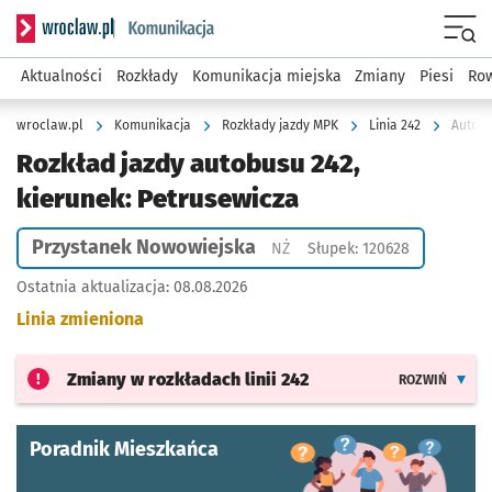
Serwis informacyjny wroclaw.pl podserwis: Komunikacja
Menu
Aktualności
Rozkłady
Komunikacja miejska
Zmiany
Piesi
Row
wroclaw.pl
Komunikacja
Rozkłady jazdy MPK
Linia 242
Autobu
Rozkład jazdy autobusu 242,
kierunek: Petrusewicza
Przystanek Nowowiejska
Przystanek na życzenie
NŻ
Słupek: 120628
Ostatnia aktualizacja:
08.08.2026
Linia zmieniona
Zmiany w rozkładach
linii 242
ROZWIŃ
Poradnik Mieszkańca