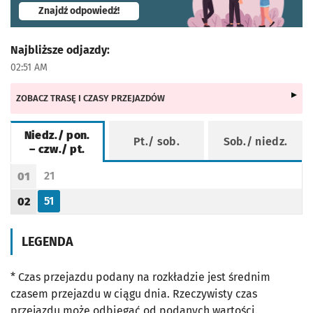
- otworzy się w nowej karcie
Znajdź odpowiedź!
Najbliższe odjazdy:
02:51 AM
ZOBACZ TRASĘ I CZASY PRZEJAZDÓW
Niedz./ pon.
Pt./ sob.
Sob./ niedz.
– czw./ pt.
Rozkład jazdy -
Niedz./ pon. – czw./ pt.
21
01
Odjazd
minut po godzinie 01
Godzina odjazdu
51
02
Odjazd
minut po godzinie 02
Godzina odjazdu
LEGENDA
* Czas przejazdu podany na rozkładzie jest średnim
czasem przejazdu w ciągu dnia. Rzeczywisty czas
przejazdu może odbiegać od podanych wartości.