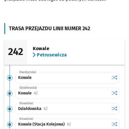
TRASA PRZEJAZDU LINII NUMER 242
242
Kowale
Petrusewicza
(Kwidzyńska)
Sprawdź p
Kowale
Kowale
(Działdowska)
Sprawdź p
Kowale
Kowale
Przystanek na życzenie
NŻ
(Kowalska)
Sprawdź p
Działdow
Działdowska
Przystanek na życzenie
NŻ
(Kowalska)
Sprawdź p
Kowale (S
Kowale (Stacja Kolejowa)
Przystanek na życzenie
NŻ