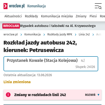
Serwis informacyjny wroclaw.pl podserwis: Komunikacja
Menu
Aktualności
Rozkłady
Komunikacja miejska
Zmiany
Piesi
Row
WROCŁAW
Wypadek autobusu i taksówki na Al. Krzywoustego
wroclaw.pl
Komunikacja
Rozkłady jazdy MPK
Linia 242
Autobu
Rozkład jazdy autobusu 242,
kierunek: Petrusewicza
Przystanek Kowale (Stacja Kolejowa)
Przystanek na
NŻ
Słupek: 24126
Ostatnia aktualizacja:
13.06.2026
Linia zmieniona
Zmiany w rozkładach
linii 242
ROZWIŃ