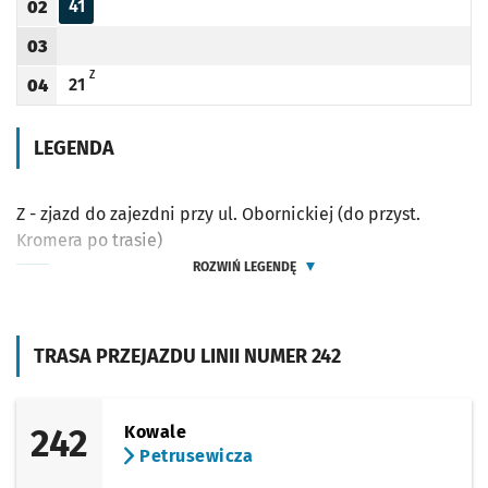
41
02
Odjazd
minut po godzinie 02
Godzina odjazdu
03
Godzina odjazdu
Z - ZJAZD DO ZAJEZDNI PRZY UL. OBORNICKIEJ (DO PRZYST. KROMERA PO TRASIE)
Z
21
04
Odjazd
minut po godzinie 04
Godzina odjazdu
LEGENDA
Z - zjazd do zajezdni przy ul. Obornickiej (do przyst.
Kromera po trasie)
ROZWIŃ LEGENDĘ
TRASA PRZEJAZDU LINII NUMER 242
242
Kowale
Petrusewicza