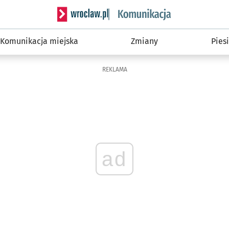
Serwis informacyjny wroclaw.pl podserwis: Ko
Komunikacja miejska
Zmiany
Piesi
REKLAMA
ad