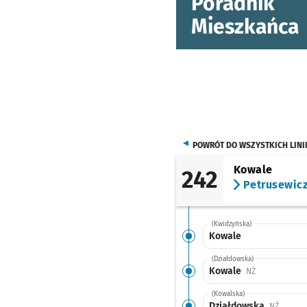
Poradnik
Mieszkańca
POWRÓT DO WSZYSTKICH LINI
Kowale
242
Petrusewic
(Kwidzyńska)
Kowale
(Działdowska)
Kowale
Przystanek na
NŻ
(Kowalska)
Działdowska
Przysta
NŻ