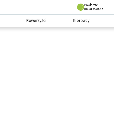
Powietrze
we Wrocławiu
munikacja
umiarkowane
Rowerzyści
Kierowcy