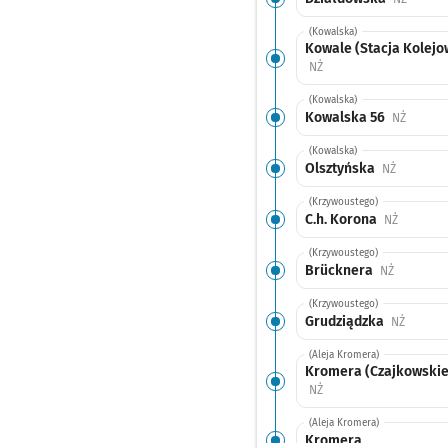
(Kowalska)
Kowale (Stacja Kolejo
Przystanek na życzenie
NŻ
(Kowalska)
Kowalska 56
Przysta
NŻ
(Kowalska)
Olsztyńska
Przystane
NŻ
(Krzywoustego)
C.h. Korona
Przystan
NŻ
(Krzywoustego)
Brücknera
Przystane
NŻ
(Krzywoustego)
Grudziądzka
Przysta
NŻ
(Aleja Kromera)
Kromera (Czajkowskie
Przystanek na życzenie
NŻ
(Aleja Kromera)
Kromera