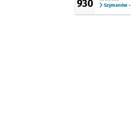
930
(Piotra Skargi)
Szymanów -
Galeria
Dominikańska
(Piotra Skargi)
Bastion Sakwowy
(Piłsudskiego)
Dworzec Główny
(Stawowa)
Dworzec Główny
(Stawowa)
(Ślężna)
Dworzec Autobusowy
(Gliniana)
Dyrekcyjna
Przystan
NŻ
(Petrusewicza)
Petrusewicza