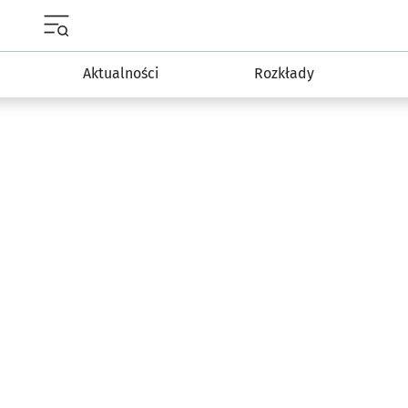
Menu główne portalu wroclaw.pl
Aktualności
Rozkłady