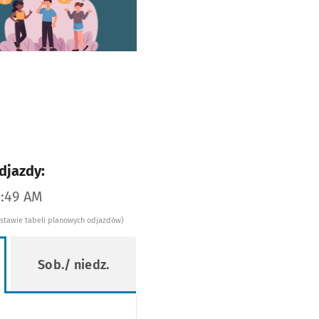
worzy się w nowej karcie
djazdy:
2:49 AM
dstawie tabeli planowych odjazdów)
Sob./ niedz.