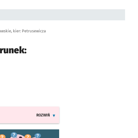
wskie, kier: Petrusewicza
runek:
e
ROZWIŃ
INFORMACJE O ZMIANACH W ROZKŁADACH JAZDY LINI