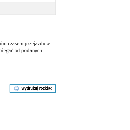
dnim czasem przejazdu w
dbiegać od podanych
Wydrukuj rozkład
linii nr 242