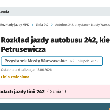
czenia
Rozkłady jazdy MPK
Linia 242
Autobus 242, przystanek Mosty Warsza
Rozkład jazdy autobusu 242, kie
Petrusewicza
Przystanek Mosty Warszawskie
Przystanek na życzeni
NŻ
Słupek: 20730
Ostatnia aktualizacja:
13.06.2026
Linia zmieniona
ładach
jazdy
linii 242
( 6 zmian )