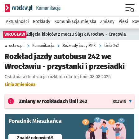
Serwis informacyjny wroclaw.pl podserwis: Komunikacja
Menu
Aktualności
Rozkłady
Komunikacja miejska
Zmiany
Piesi
Row
WROCŁAW
Zdjęcia kibiców z meczu Śląsk Wrocław - Cracovia
wroclaw.pl
Komunikacja
Rozkłady jazdy MPK
Linia 242
Rozkład jazdy autobusu 242 we
Wrocławiu - przystanki i przesiadki
Ostatnia aktualizacja rozkładu dla tej linii:
08.08.2026
Linia zmieniona
Zmiany w rozkładach
linii 242
ROZWIŃ
Poradnik Mieszkańca
- otworzy się w nowej karcie
Znajdź odpowiedź!