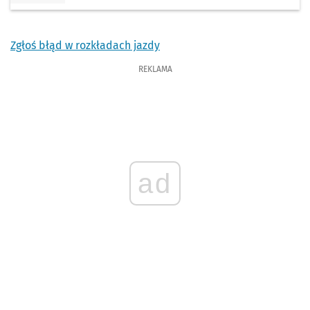
Zgłoś błąd w rozkładach jazdy
REKLAMA
ad