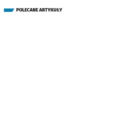
POLECANE ARTYKUŁY