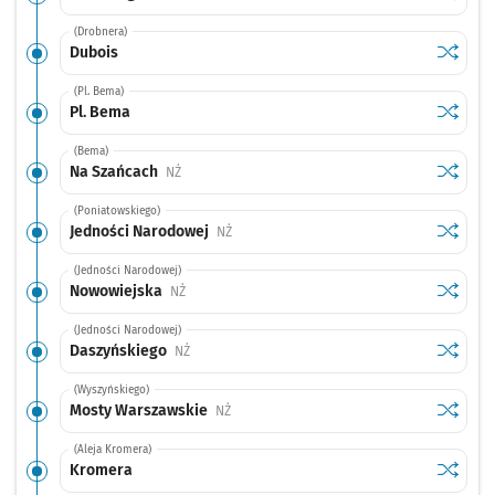
(Drobnera)
Sprawdź
przysta
Dubois
(Pl. Bema)
Sprawdź
przysta
Pl. Bema
(Bema)
Sprawdź
przysta
Na Szańcach
Przystanek na życzenie
NŻ
(Poniatowskiego)
Sprawdź
przysta
Jedności Narodowej
Przystanek na życzenie
NŻ
(Jedności Narodowej)
Sprawdź
przysta
Nowowiejska
Przystanek na życzenie
NŻ
(Jedności Narodowej)
Sprawdź
przysta
Daszyńskiego
Przystanek na życzenie
NŻ
(Wyszyńskiego)
Sprawdź
przysta
Mosty Warszawskie
Przystanek na życzenie
NŻ
(Aleja Kromera)
Sprawdź
przysta
Kromera