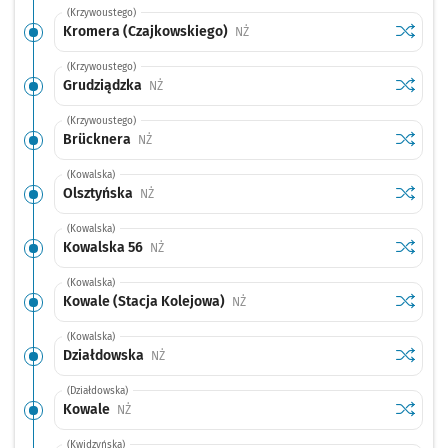
(Krzywoustego)
Sprawdź
przysta
Kromera (Czajkowskiego)
Przystanek na życzenie
NŻ
(Krzywoustego)
Sprawdź
przysta
Grudziądzka
Przystanek na życzenie
NŻ
(Krzywoustego)
Sprawdź
przysta
Brücknera
Przystanek na życzenie
NŻ
(Kowalska)
Sprawdź
przysta
Olsztyńska
Przystanek na życzenie
NŻ
(Kowalska)
Sprawdź
przysta
Kowalska 56
Przystanek na życzenie
NŻ
(Kowalska)
Sprawdź
przysta
Kowale (Stacja Kolejowa)
Przystanek na życzenie
NŻ
(Kowalska)
Sprawdź
przysta
Działdowska
Przystanek na życzenie
NŻ
(Działdowska)
Sprawdź
przysta
Kowale
Przystanek na życzenie
NŻ
(Kwidzyńska)