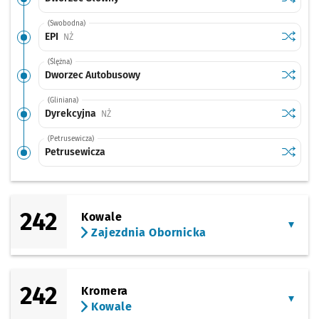
(Swobodna)
Sprawdź
przysta
EPI
Przystanek na życzenie
NŻ
(Ślężna)
Sprawdź
przysta
Dworzec Autobusowy
(Gliniana)
Sprawdź
przysta
Dyrekcyjna
Przystanek na życzenie
NŻ
(Petrusewicza)
Sprawdź
przysta
Petrusewicza
242
Kowale
Zajezdnia Obornicka
242
Kromera
Kowale