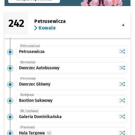
242
Petrusewicza
Kowale
(Petrusewicza)
Sprawdź
przysta
Petrusewicza
(Borowska)
Sprawdź
przysta
Dworzec Autobusowy
(Peronowa)
Sprawdź
przysta
Dworzec Główny
(Kołłątaja)
Sprawdź
przysta
Bastion Sakwowy
(Bł. Czesława)
Sprawdź
przysta
Galeria Dominikańska
(Piaskowa)
Sprawdź
przysta
Hala Targowa
Przystanek na życzenie
NŻ