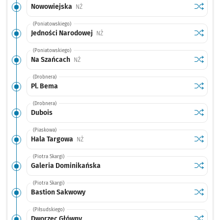
Sprawdź
przysta
Nowowiejska
Przystanek na życzenie
NŻ
(Poniatowskiego)
Sprawdź
przysta
Jedności Narodowej
Przystanek na życzenie
NŻ
(Poniatowskiego)
Sprawdź
przysta
Na Szańcach
Przystanek na życzenie
NŻ
(Drobnera)
Sprawdź
przysta
Pl. Bema
(Drobnera)
Sprawdź
przysta
Dubois
(Piaskowa)
Sprawdź
przysta
Hala Targowa
Przystanek na życzenie
NŻ
(Piotra Skargi)
Sprawdź
przysta
Galeria Dominikańska
(Piotra Skargi)
Sprawdź
przysta
Bastion Sakwowy
(Piłsudskiego)
Sprawdź
przysta
Dworzec Główny