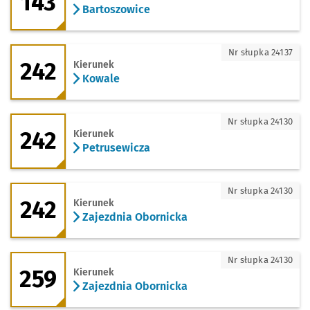
143
Bartoszowice
242 - kierunek Kowale
Nr słupka 24137
242
Kierunek
Kowale
242 - kierunek Petrusewicza
Nr słupka 24130
242
Kierunek
Petrusewicza
242 - kierunek Zajezdnia Obornicka
Nr słupka 24130
242
Kierunek
Zajezdnia Obornicka
259 - kierunek Zajezdnia Obornicka
Nr słupka 24130
259
Kierunek
Zajezdnia Obornicka