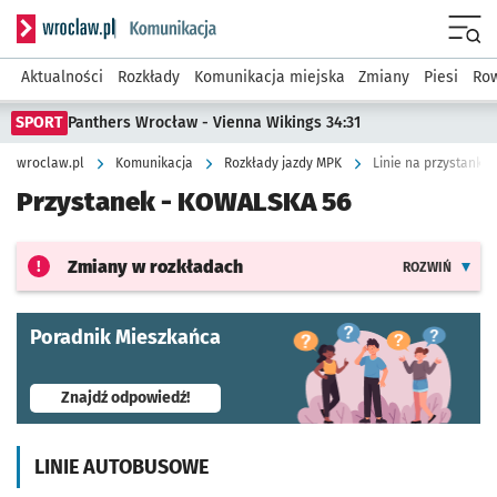
Serwis informacyjny wroclaw.pl podserwis: Komunikacja
Menu
Aktualności
Rozkłady
Komunikacja miejska
Zmiany
Piesi
Row
SPORT
Panthers Wrocław - Vienna Wikings 34:31
wroclaw.pl
Komunikacja
Rozkłady jazdy MPK
Linie na przystanku
Przystanek -
KOWALSKA 56
Zmiany w rozkładach
ROZWIŃ
Poradnik Mieszkańca
- otworzy się w nowej karcie
Znajdź odpowiedź!
LINIE AUTOBUSOWE