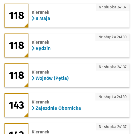
118 - kierunek 8 Maja
Nr słupka 24137
118
Kierunek
8 Maja
118 - kierunek Rędzin
Nr słupka 24130
118
Kierunek
Rędzin
118 - kierunek Wojnów (Pętla)
Nr słupka 24137
118
Kierunek
Wojnów (Pętla)
143 - kierunek Zajezdnia Obornicka
Nr słupka 24130
143
Kierunek
Zajezdnia Obornicka
143 - kierunek Bartoszowice
Nr słupka 24137
Kierunek