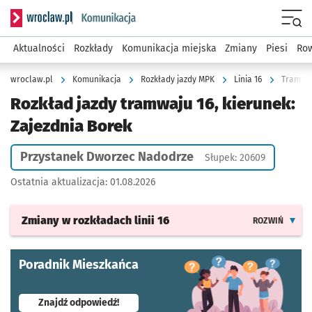
Serwis informacyjny wroclaw.pl podserwis: Komunikacja
Menu
Aktualności
Rozkłady
Komunikacja miejska
Zmiany
Piesi
Row
wroclaw.pl
Komunikacja
Rozkłady jazdy MPK
Linia 16
Tramwaj
Rozkład jazdy tramwaju 16, kierunek:
Zajezdnia Borek
Przystanek Dworzec Nadodrze
Słupek: 20609
Ostatnia aktualizacja:
01.08.2026
Zmiany w rozkładach
linii 16
ROZWIŃ
Poradnik Mieszkańca
- otworzy się w nowej karcie
Znajdź odpowiedź!