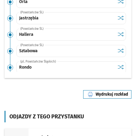
Sprawdź p
Orla
Orla
(Powstańców Śl.)
Sprawdź p
Jastrzębi
Jastrzębia
(Powstańców Śl.)
Sprawdź p
Hallera
Hallera
(Powstańców Śl.)
Sprawdź p
Sztabowa
Sztabowa
(pl. Powstańców Śląskich)
Sprawdź p
Rondo
Rondo
(Powstańców Śl.)
Sprawdź p
Wielka
Wielka
Wydrukuj rozkład
(Powstańców Śl.)
linii nr 6
Sprawdź p
Zaolziań
Zaolziańska
(Świdnicka)
ODJAZDY Z TEGO PRZYSTANKU
Sprawdź p
Arkady (C
Arkady (Capitol)
(Świdnicka)
Sprawdź p
Renoma
Renoma