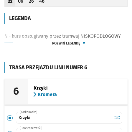
06
26
46
22
Odjazd
minut po godzinie 22
Odjazd
minut po godzinie 22
Odjazd
minut po godzinie 22
Godzina odjazdu
LEGENDA
N - kurs obsługiwany przez tramwaj NISKOPODŁOGOWY
ROZWIŃ LEGENDĘ
TRASA PRZEJAZDU LINII NUMER 6
6
Krzyki
Kromera
(Karkonoska)
Sprawdź p
Krzyki
Krzyki
(Powstańców Śl.)