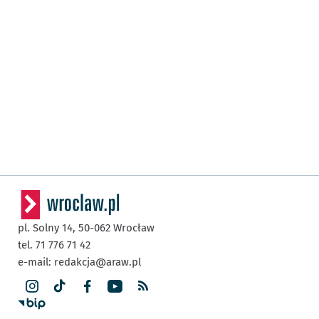
pl. Solny 14,
50-062
Wrocław
tel. 71 776 71 42
e-mail:
redakcja@araw.pl