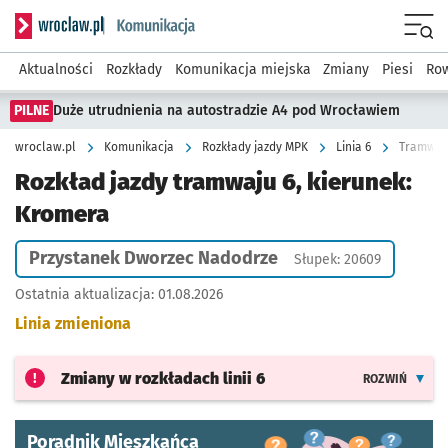
Serwis informacyjny wroclaw.pl podserwis: Komunikacja
Menu
Aktualności
Rozkłady
Komunikacja miejska
Zmiany
Piesi
Row
PILNE
Duże utrudnienia na autostradzie A4 pod Wrocławiem
wroclaw.pl
Komunikacja
Rozkłady jazdy MPK
Linia 6
Tramwaj 
Rozkład jazdy tramwaju 6, kierunek:
Kromera
Przystanek Dworzec Nadodrze
Słupek: 20609
Ostatnia aktualizacja:
01.08.2026
Linia zmieniona
Zmiany w rozkładach
linii 6
ROZWIŃ
Poradnik Mieszkańca