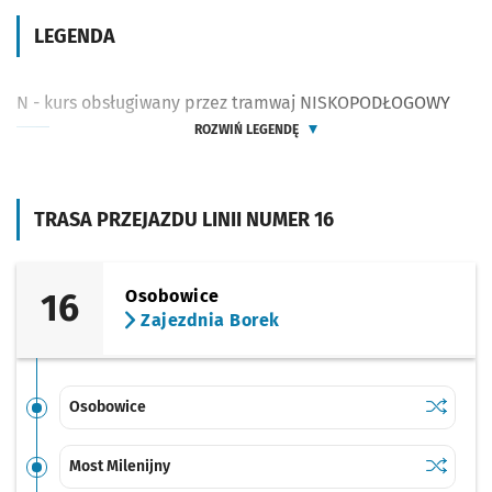
LEGENDA
N - kurs obsługiwany przez tramwaj NISKOPODŁOGOWY
ROZWIŃ LEGENDĘ
TRASA PRZEJAZDU LINII NUMER 16
16
Osobowice
Zajezdnia Borek
Sprawdź p
Osobowi
Osobowice
Sprawdź p
Most Mile
Most Milenijny