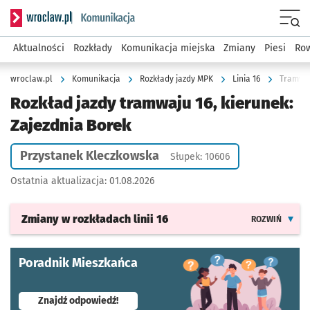
Serwis informacyjny wroclaw.pl podserwis: Komunikacja
Menu
Aktualności
Rozkłady
Komunikacja miejska
Zmiany
Piesi
Row
wroclaw.pl
Komunikacja
Rozkłady jazdy MPK
Linia 16
Tramwaj
Rozkład jazdy tramwaju 16, kierunek:
Zajezdnia Borek
Przystanek Kleczkowska
Słupek: 10606
Ostatnia aktualizacja:
01.08.2026
Zmiany w rozkładach
linii 16
ROZWIŃ
Poradnik Mieszkańca
- otworzy się w nowej karcie
Znajdź odpowiedź!