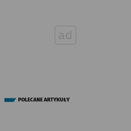
ad
POLECANE ARTYKUŁY