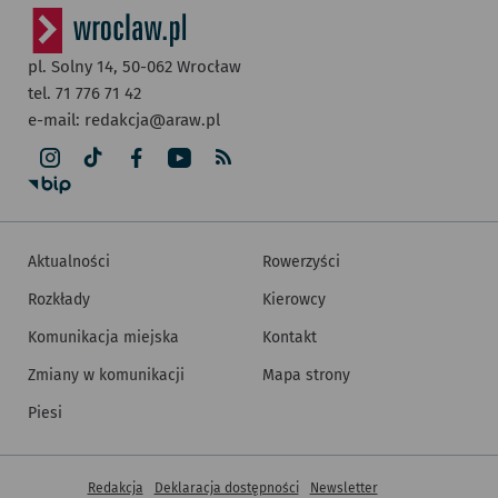
pl. Solny 14,
50-062
Wrocław
tel. 71 776 71 42
e-mail:
redakcja@araw.pl
Aktualności
Rowerzyści
Rozkłady
Kierowcy
Komunikacja miejska
Kontakt
Zmiany w komunikacji
Mapa strony
Piesi
Inne informacje
Redakcja
Deklaracja dostępności
Newsletter