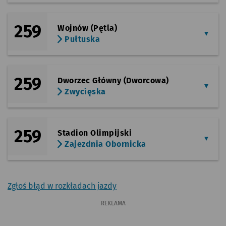
259
Wojnów (Pętla)
Pułtuska
259
Dworzec Główny (Dworcowa)
Zwycięska
259
Stadion Olimpijski
Zajezdnia Obornicka
Zgłoś błąd w rozkładach jazdy
REKLAMA