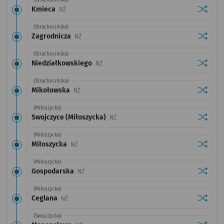
(Strachocińska)
Sprawdź
przysta
Kmieca
Przystanek na życzenie
NŻ
(Strachocińska)
Sprawdź
przysta
Zagrodnicza
Przystanek na życzenie
NŻ
(Strachocińska)
Sprawdź
przysta
Niedziałkowskiego
Przystanek na życzenie
NŻ
(Strachocińska)
Sprawdź
przysta
Mikołowska
Przystanek na życzenie
NŻ
(Miłoszycka)
Sprawdź
przysta
Swojczyce (Miłoszycka)
Przystanek na życzenie
NŻ
(Miłoszycka)
Sprawdź
przysta
Miłoszycka
Przystanek na życzenie
NŻ
(Miłoszycka)
Sprawdź
przysta
Gospodarska
Przystanek na życzenie
NŻ
(Miłoszycka)
Sprawdź
przysta
Ceglana
Przystanek na życzenie
NŻ
(Swojczycka)