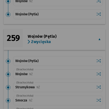
Sprawdź
przysta
Wojnów
Przystanek na życzenie
NŻ
Sprawdź
przysta
Wojnów (Pętla)
259
Wojnów (Pętla)
Zwycięska
Sprawdź
przysta
Wojnów (Pętla)
(Strachocińska)
Sprawdź
przysta
Wojnów
Przystanek na życzenie
NŻ
(Strachocińska)
Sprawdź
przysta
Strumykowa
Przystanek na życzenie
NŻ
(Strachocińska)
Sprawdź
przysta
Smocza
Przystanek na życzenie
NŻ