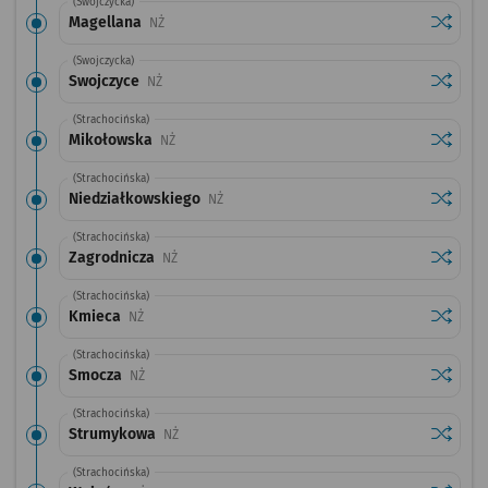
(Swojczycka)
Sprawdź
przysta
Magellana
Przystanek na życzenie
NŻ
(Swojczycka)
Sprawdź
przysta
Swojczyce
Przystanek na życzenie
NŻ
(Strachocińska)
Sprawdź
przysta
Mikołowska
Przystanek na życzenie
NŻ
(Strachocińska)
Sprawdź
przysta
Niedziałkowskiego
Przystanek na życzenie
NŻ
(Strachocińska)
Sprawdź
przysta
Zagrodnicza
Przystanek na życzenie
NŻ
(Strachocińska)
Sprawdź
przysta
Kmieca
Przystanek na życzenie
NŻ
(Strachocińska)
Sprawdź
przysta
Smocza
Przystanek na życzenie
NŻ
(Strachocińska)
Sprawdź
przysta
Strumykowa
Przystanek na życzenie
NŻ
(Strachocińska)