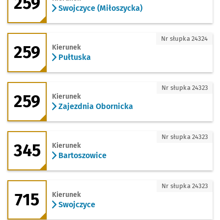
259
Swojczyce (Miłoszycka)
259 - kierunek Pułtuska
Nr słupka 24324
259
Kierunek
Pułtuska
259 - kierunek Zajezdnia Obornicka
Nr słupka 24323
259
Kierunek
Zajezdnia Obornicka
345 - kierunek Bartoszowice
Nr słupka 24323
345
Kierunek
Bartoszowice
715 - kierunek Swojczyce
Nr słupka 24323
715
Kierunek
Swojczyce