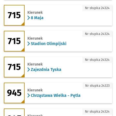
715 - kierunek 8 Maja
Nr słupka 24324
715
Kierunek
8 Maja
715 - kierunek Stadion Olimpijski
Nr słupka 24324
715
Kierunek
Stadion Olimpijski
715 - kierunek Zajezdnia Tyska
Nr słupka 24324
715
Kierunek
Zajezdnia Tyska
945 - kierunek Chrząstawa Wielka - Pęt
Nr słupka 24323
945
Kierunek
Chrząstawa Wielka - Pętla
945 - kierunek Pl. Grunwaldzki
Nr słupka 24324