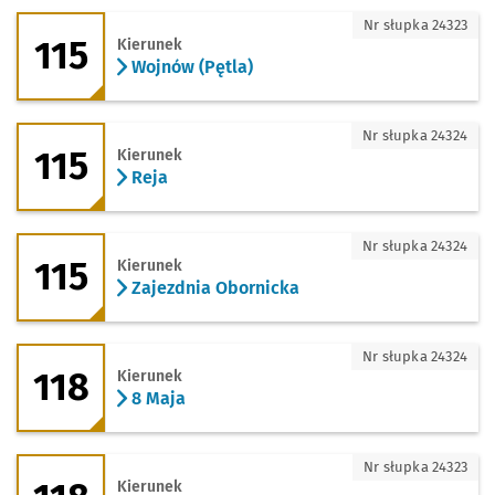
115 - kierunek Wojnów (Pętla)
Nr słupka 24323
115
Kierunek
Wojnów (Pętla)
115 - kierunek Reja
Nr słupka 24324
115
Kierunek
Reja
115 - kierunek Zajezdnia Obornicka
Nr słupka 24324
115
Kierunek
Zajezdnia Obornicka
118 - kierunek 8 Maja
Nr słupka 24324
118
Kierunek
8 Maja
118 - kierunek Rędzin
Nr słupka 24323
Kierunek