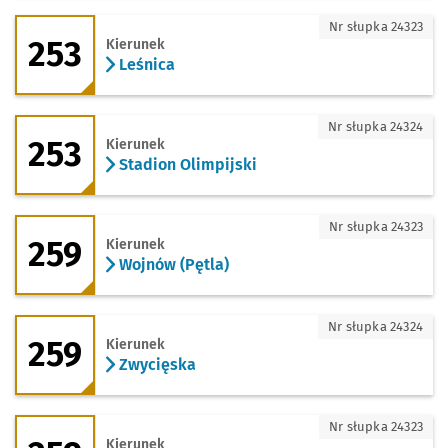
253 - kierunek Leśnica
Nr słupka 24323
253
Kierunek
Leśnica
253 - kierunek Stadion Olimpijski
Nr słupka 24324
253
Kierunek
Stadion Olimpijski
259 - kierunek Wojnów (Pętla)
Nr słupka 24323
259
Kierunek
Wojnów (Pętla)
259 - kierunek Zwycięska
Nr słupka 24324
259
Kierunek
Zwycięska
259 - kierunek Swojczyce (Miłoszycka)
Nr słupka 24323
Kierunek