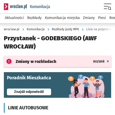
Serwis informacyjny wroclaw.pl podserwis: Komunikacja
Menu
Aktualności
Rozkłady
Komunikacja miejska
Zmiany
Piesi
Row
wroclaw.pl
Komunikacja
Rozkłady jazdy MPK
Linie na przystanku
Przystanek -
GODEBSKIEGO (AWF
WROCŁAW)
Zmiany w rozkładach
ROZWIŃ
Poradnik Mieszkańca
- otworzy się w nowej karcie
Znajdź odpowiedź!
LINIE AUTOBUSOWE