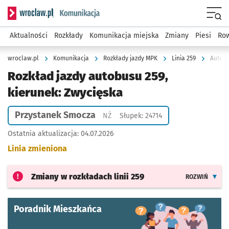
Serwis informacyjny wroclaw.pl podserwis: Komunikacja
Menu
Aktualności
Rozkłady
Komunikacja miejska
Zmiany
Piesi
Row
wroclaw.pl
Komunikacja
Rozkłady jazdy MPK
Linia 259
Autobu
Rozkład jazdy autobusu 259,
kierunek: Zwycięska
Przystanek Smocza
Przystanek na życzenie
NŻ
Słupek: 24714
Ostatnia aktualizacja:
04.07.2026
Linia zmieniona
Zmiany w rozkładach
linii 259
ROZWIŃ
Poradnik Mieszkańca