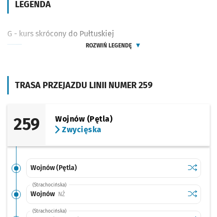
LEGENDA
G - kurs skrócony do Pułtuskiej
ROZWIŃ LEGENDĘ
TRASA PRZEJAZDU LINII NUMER 259
259
Wojnów (Pętla)
Zwycięska
Sprawdź p
Wojnów (
Wojnów (Pętla)
(Strachocińska)
Sprawdź p
Wojnów
Wojnów
Przystanek na życzenie
NŻ
(Strachocińska)