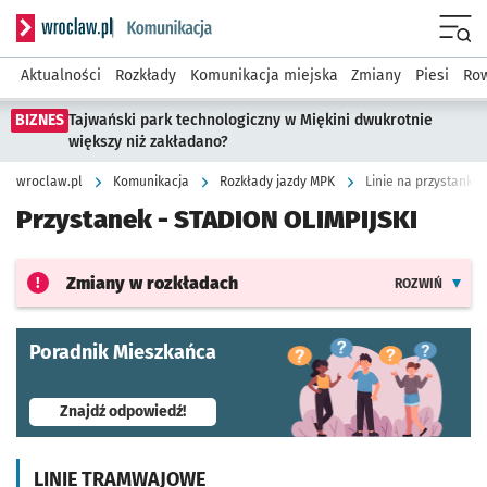
Serwis informacyjny wroclaw.pl podserwis: Komunikacja
Menu
Aktualności
Rozkłady
Komunikacja miejska
Zmiany
Piesi
Row
BIZNES
Tajwański park technologiczny w Miękini dwukrotnie
większy niż zakładano?
wroclaw.pl
Komunikacja
Rozkłady jazdy MPK
Linie na przystanku 
Przystanek -
STADION OLIMPIJSKI
Zmiany w rozkładach
ROZWIŃ
Poradnik Mieszkańca
- otworzy się w nowej karcie
Znajdź odpowiedź!
LINIE TRAMWAJOWE