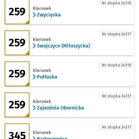
259 - kierunek Zwycięska
Nr słupka 24318
259
Kierunek
Zwycięska
259 - kierunek Swojczyce (Miłoszycka)
Nr słupka 24317
259
Kierunek
Swojczyce (Miłoszycka)
259 - kierunek Pułtuska
Nr słupka 24318
259
Kierunek
Pułtuska
259 - kierunek Zajezdnia Obornicka
Nr słupka 24317
259
Kierunek
Zajezdnia Obornicka
345 - kierunek Bartoszowice
Nr słupka 24317
345
Kierunek
Bartoszowice