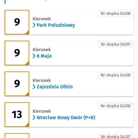
9 - kierunek Park Południowy
Nr słupka 24208
9
Kierunek
Park Południowy
9 - kierunek 8 Maja
Nr słupka 24207
9
Kierunek
8 Maja
9 - kierunek Zajezdnia Ołbin
Nr słupka 24208
9
Kierunek
Zajezdnia Ołbin
13 - kierunek Wrocław Nowy Dwór (P+R
Nr słupka 24208
13
Kierunek
Wrocław Nowy Dwór (P+R)
13 - kierunek Stadion Olimpijski
Nr słupka 24207