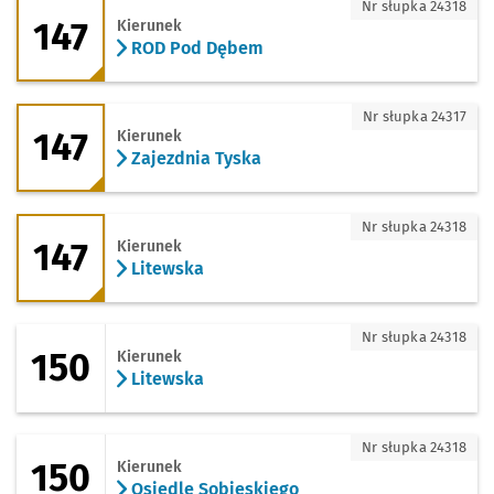
147 - kierunek ROD Pod Dębem
Nr słupka 24318
147
Kierunek
ROD Pod Dębem
147 - kierunek Zajezdnia Tyska
Nr słupka 24317
147
Kierunek
Zajezdnia Tyska
147 - kierunek Litewska
Nr słupka 24318
147
Kierunek
Litewska
150 - kierunek Litewska
Nr słupka 24318
150
Kierunek
Litewska
150 - kierunek Osiedle Sobieskiego
Nr słupka 24318
150
Kierunek
Osiedle Sobieskiego