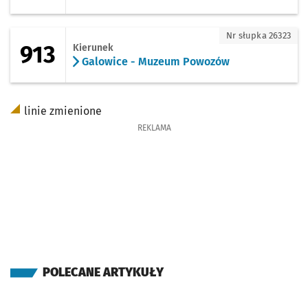
913 - kierunek Galowice - Muzeum Pow
Nr słupka 26323
913
Kierunek
Galowice - Muzeum Powozów
linie zmienione
REKLAMA
POLECANE ARTYKUŁY