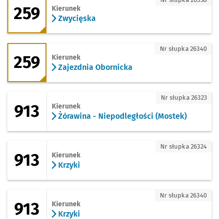
259
Kierunek
Zwycięska
259 - kierunek Zajezdnia Obornicka
Nr słupka 26340
259
Kierunek
Zajezdnia Obornicka
913 - kierunek Żórawina - Niepodległoś
Nr słupka 26323
913
Kierunek
Żórawina - Niepodległości (Mostek)
913 - kierunek Krzyki
Nr słupka 26324
913
Kierunek
Krzyki
913 - kierunek Krzyki
Nr słupka 26340
913
Kierunek
Krzyki