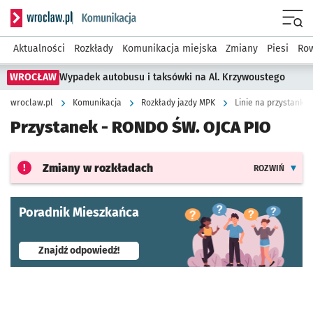
Serwis informacyjny wroclaw.pl podserwis: Komunikacja
Menu
Aktualności
Rozkłady
Komunikacja miejska
Zmiany
Piesi
Row
WROCŁAW
Wypadek autobusu i taksówki na Al. Krzywoustego
wroclaw.pl
Komunikacja
Rozkłady jazdy MPK
Linie na przystanku
Przystanek -
RONDO ŚW. OJCA PIO
Zmiany w rozkładach
ROZWIŃ
Poradnik Mieszkańca
- otworzy się w nowej karcie
Znajdź odpowiedź!