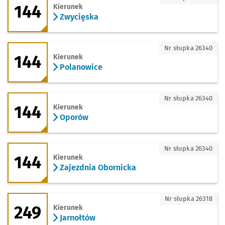
144
Kierunek
Zwycięska
144 - kierunek Polanowice
Nr słupka 26340
144
Kierunek
Polanowice
144 - kierunek Oporów
Nr słupka 26340
144
Kierunek
Oporów
144 - kierunek Zajezdnia Obornicka
Nr słupka 26340
144
Kierunek
Zajezdnia Obornicka
249 - kierunek Jarnołtów
Nr słupka 26318
249
Kierunek
Jarnołtów