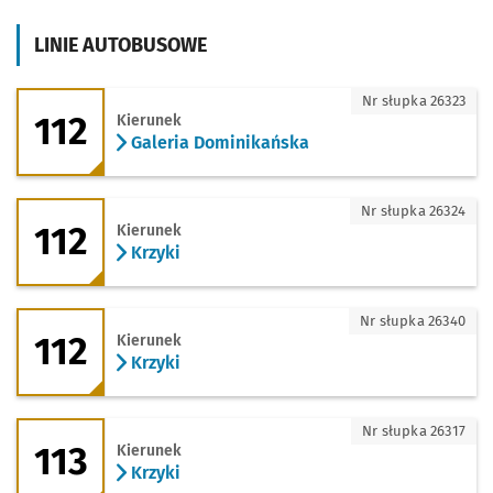
LINIE AUTOBUSOWE
112 - kierunek Galeria Dominikańska
Nr słupka 26323
112
Kierunek
Galeria Dominikańska
112 - kierunek Krzyki
Nr słupka 26324
112
Kierunek
Krzyki
112 - kierunek Krzyki
Nr słupka 26340
112
Kierunek
Krzyki
113 - kierunek Krzyki
Nr słupka 26317
113
Kierunek
Krzyki