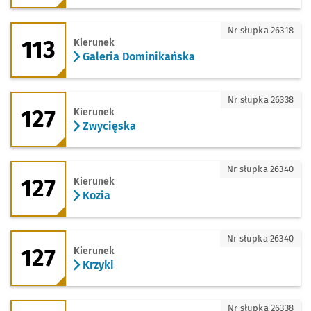
113 - kierunek Galeria Dominikańska
Nr słupka 26318
113
Kierunek
Galeria Dominikańska
127 - kierunek Zwycięska
Nr słupka 26338
127
Kierunek
Zwycięska
127 - kierunek Kozia
Nr słupka 26340
127
Kierunek
Kozia
127 - kierunek Krzyki
Nr słupka 26340
127
Kierunek
Krzyki
144 - kierunek Zwycięska
Nr słupka 26338