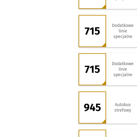
715 - kierunek St
Dodatkowe
715
linie
specjalne
715 - kierunek Za
Dodatkowe
715
linie
specjalne
945 - kierunek Pl
945
Autobus
strefowy
955 - kierunek Pl