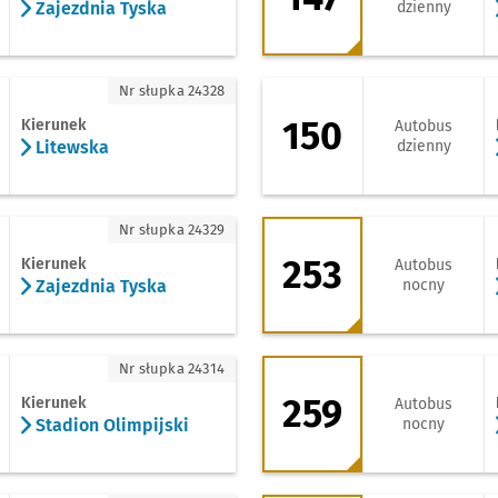
Zajezdnia Tyska
dzienny
tewska
150 - kierunek Osi
Nr słupka 24328
150
Kierunek
Autobus
Litewska
dzienny
jezdnia Tyska
253 - kierunek Leśn
Nr słupka 24329
253
Kierunek
Autobus
Zajezdnia Tyska
nocny
adion Olimpijski
259 - kierunek Woj
Nr słupka 24314
259
Kierunek
Autobus
Stadion Olimpijski
nocny