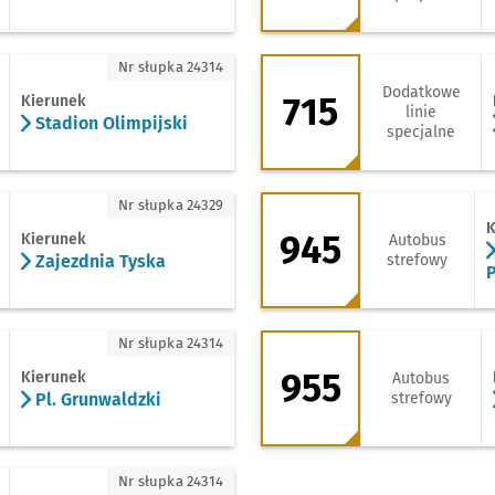
adion Olimpijski
715 - kierunek Stad
Nr słupka 24314
Dodatkowe
715
Kierunek
linie
Stadion Olimpijski
specjalne
jezdnia Tyska
945 - kierunek Chr
Nr słupka 24329
K
945
Kierunek
Autobus
Zajezdnia Tyska
strefowy
P
. Grunwaldzki
955 - kierunek Rato
Nr słupka 24314
955
Kierunek
Autobus
Pl. Grunwaldzki
strefowy
. Grunwaldzki
Nr słupka 24314