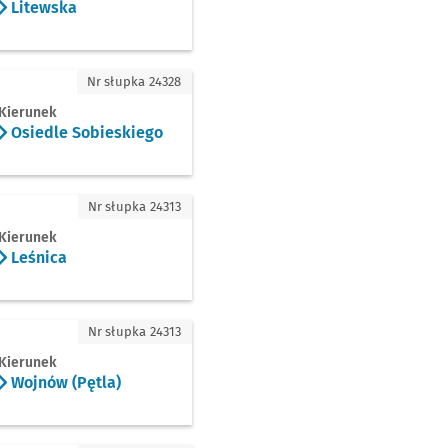
Litewska
edle Sobieskiego
Nr słupka 24328
Kierunek
Osiedle Sobieskiego
ica
Nr słupka 24313
Kierunek
Leśnica
nów (Pętla)
Nr słupka 24313
Kierunek
Wojnów (Pętla)