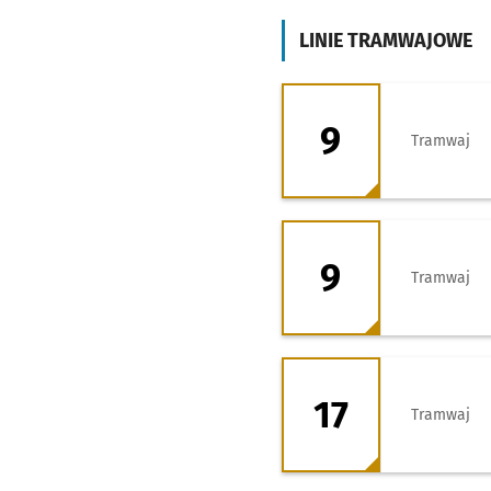
LINIE TRAMWAJOWE
9 - kierunek Par
9
Tramwaj
9 - kierunek Zaje
9
Tramwaj
17 - kierunek Kle
17
Tramwaj