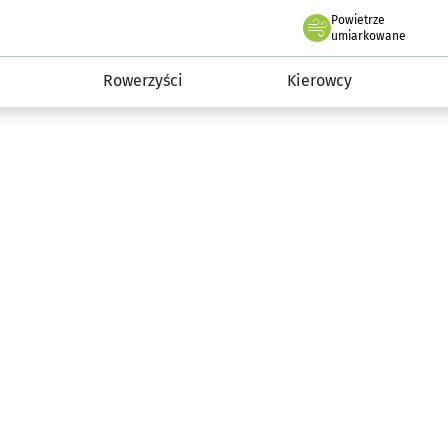
Powietrze
we Wrocławiu
munikacja
umiarkowane
Rowerzyści
Kierowcy