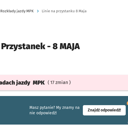
Rozkłady jazdy MPK
Linie na przystanku 8 Maja
Przystanek -
8 MAJA
ładach
jazdy
MPK
( 17 zmian )
Masz pytanie? My znamy na
- ot
Znajdź odpowiedź!
nie odpowiedź!