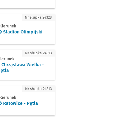
ion Olimpijski
Nr słupka 24328
Kierunek
Stadion Olimpijski
ząstawa Wielka - Pętla
Nr słupka 24313
ierunek
Chrząstawa Wielka -
ętla
wice - Pętla
Nr słupka 24313
Kierunek
Ratowice - Pętla