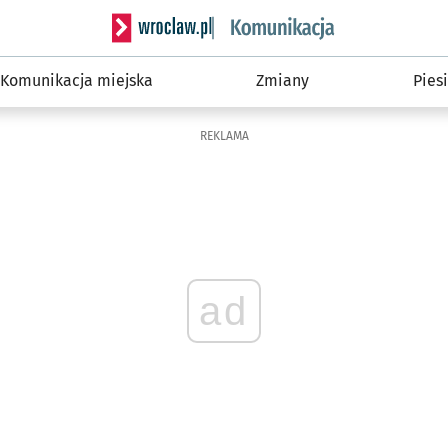
Serwis informacyjny wroclaw.pl podserwis: Ko
Komunikacja miejska
Zmiany
Piesi
REKLAMA
ad