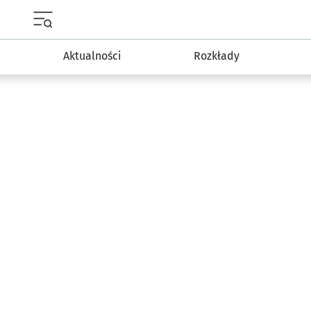
Menu główne portalu wroclaw.pl
Aktualności
Rozkłady