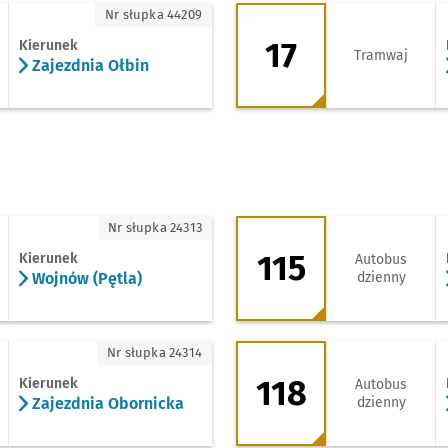
ezdnia Ołbin
17 - kierunek Zajez
Nr słupka 44209
17
Kierunek
Tramwaj
Zajezdnia Ołbin
jnów (Pętla)
115 - kierunek Reja
Nr słupka 24313
115
Kierunek
Autobus
Wojnów (Pętla)
dzienny
jezdnia Obornicka
118 - kierunek 8 Ma
Nr słupka 24314
118
Kierunek
Autobus
Zajezdnia Obornicka
dzienny