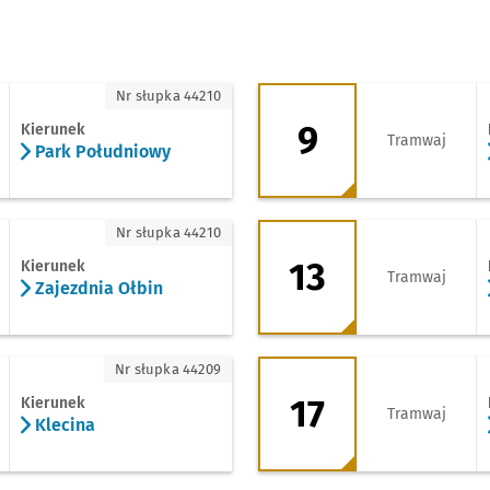
k Południowy
9 - kierunek 8 Maja
Nr słupka 44210
9
Kierunek
Tramwaj
Park Południowy
zdnia Ołbin
13 - kierunek 8 Maj
Nr słupka 44210
13
Kierunek
Tramwaj
Zajezdnia Ołbin
cina
17 - kierunek 8 Maj
Nr słupka 44209
17
Kierunek
Tramwaj
Klecina