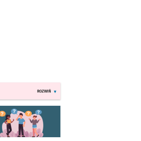
ROZWIŃ
INFORMACJE O ZMIANACH W ROZKŁADACH JAZDY MPK
worzy się w nowej karcie