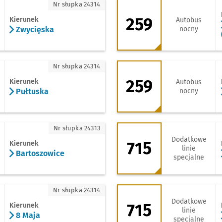
wycięska
259 - kierunek Swo
Nr słupka 24314
259
Kierunek
Autobus
Zwycięska
nocny
łtuska
259 - kierunek Zaj
Nr słupka 24314
259
Kierunek
Autobus
Pułtuska
nocny
artoszowice
715 - kierunek Swo
Nr słupka 24313
Dodatkowe
715
Kierunek
linie
Bartoszowice
specjalne
Maja
715 - kierunek Swo
Nr słupka 24314
Dodatkowe
715
Kierunek
linie
8 Maja
specjalne