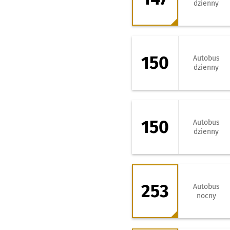
dzienny
150 - kierunek Li
150
Autobus
dzienny
150 - kierunek Za
150
Autobus
dzienny
253 - kierunek St
253
Autobus
nocny