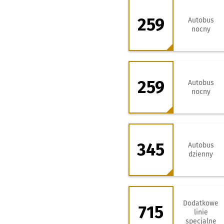
259 - kierunek Z
259
Autobus
nocny
259 - kierunek Pu
259
Autobus
nocny
345 - kierunek B
345
Autobus
dzienny
715 - kierunek 8 
Dodatkowe
715
linie
specjalne