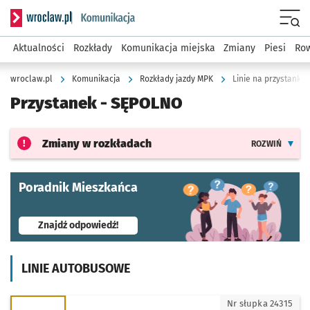
Serwis informacyjny wroclaw.pl podserwis: Komunikacja
Menu
Aktualności
Rozkłady
Komunikacja miejska
Zmiany
Piesi
Row
wroclaw.pl
Komunikacja
Rozkłady jazdy MPK
Linie na przystanku
Przystanek -
SĘPOLNO
Zmiany w rozkładach
ROZWIŃ
Poradnik Mieszkańca
- otworzy się w nowej karcie
Znajdź odpowiedź!
LINIE AUTOBUSOWE
115 - kierunek Wojnów (Pętla)
Nr słupka 24315