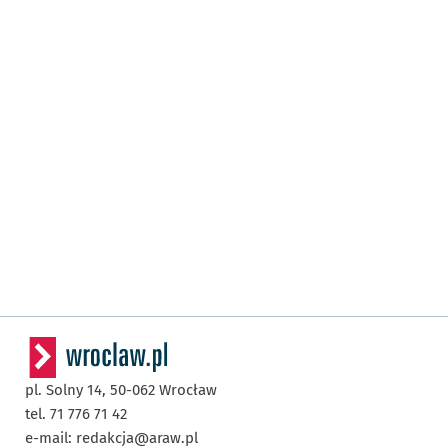
pl. Solny 14,
50-062
Wrocław
tel. 71 776 71 42
e-mail:
redakcja@araw.pl