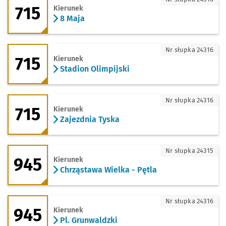
715
Kierunek
8 Maja
715 - kierunek Stadion Olimpijski
Nr słupka 24316
715
Kierunek
Stadion Olimpijski
715 - kierunek Zajezdnia Tyska
Nr słupka 24316
715
Kierunek
Zajezdnia Tyska
945 - kierunek Chrząstawa Wielka - Pęt
Nr słupka 24315
945
Kierunek
Chrząstawa Wielka - Pętla
945 - kierunek Pl. Grunwaldzki
Nr słupka 24316
945
Kierunek
Pl. Grunwaldzki