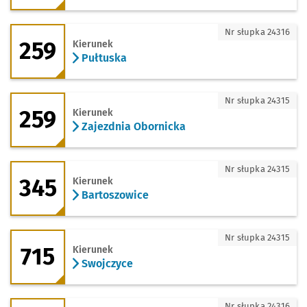
259 - kierunek Pułtuska
Nr słupka 24316
259
Kierunek
Pułtuska
259 - kierunek Zajezdnia Obornicka
Nr słupka 24315
259
Kierunek
Zajezdnia Obornicka
345 - kierunek Bartoszowice
Nr słupka 24315
345
Kierunek
Bartoszowice
715 - kierunek Swojczyce
Nr słupka 24315
715
Kierunek
Swojczyce
715 - kierunek 8 Maja
Nr słupka 24316