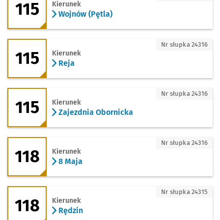
115
Kierunek
Wojnów (Pętla)
115 - kierunek Reja
Nr słupka 24316
115
Kierunek
Reja
115 - kierunek Zajezdnia Obornicka
Nr słupka 24316
115
Kierunek
Zajezdnia Obornicka
118 - kierunek 8 Maja
Nr słupka 24316
118
Kierunek
8 Maja
118 - kierunek Rędzin
Nr słupka 24315
118
Kierunek
Rędzin