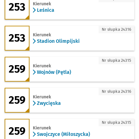
253
Kierunek
Leśnica
253 - kierunek Stadion Olimpijski
Nr słupka 24316
253
Kierunek
Stadion Olimpijski
259 - kierunek Wojnów (Pętla)
Nr słupka 24315
259
Kierunek
Wojnów (Pętla)
259 - kierunek Zwycięska
Nr słupka 24316
259
Kierunek
Zwycięska
259 - kierunek Swojczyce (Miłoszycka)
Nr słupka 24315
259
Kierunek
Swojczyce (Miłoszycka)