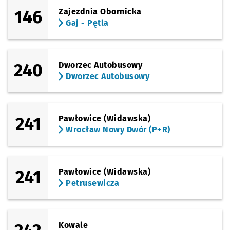
146
Zajezdnia Obornicka
(Buforowa)
Gaj - Pętla
Sprawdź propo
Jagodno (P+R)
Czas prz
Jagodno (P+R)
27'
Przystanek na życzenie
NŻ
(Buforowa)
Sprawdź propo
Vivaldiego
Czas prze
Vivaldiego
29'
240
Dworzec Autobusowy
Dworzec Autobusowy
241
Pawłowice (Widawska)
Wrocław Nowy Dwór (P+R)
241
Pawłowice (Widawska)
Petrusewicza
Kowale