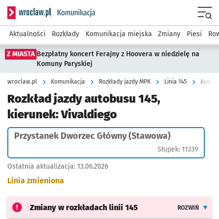
Serwis informacyjny wroclaw.pl podserwis: Komunikacja
Menu
Aktualności
Rozkłady
Komunikacja miejska
Zmiany
Piesi
Row
Z MIASTA
Bezpłatny koncert Ferajny z Hoovera w niedzielę na
Komuny Paryskiej
wroclaw.pl
Komunikacja
Rozkłady jazdy MPK
Linia 145
Autobu
Rozkład jazdy autobusu 145,
kierunek: Vivaldiego
Przystanek Dworzec Główny (Stawowa)
Słupek: 11339
Ostatnia aktualizacja:
13.06.2026
Linia zmieniona
Zmiany w rozkładach
linii 145
ROZWIŃ