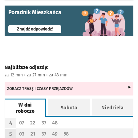
Poradnik Mieszkańca
- otworzy się w nowej karcie
Znajdź odpowiedź!
Najbliższe odjazdy:
za 12 min • za 27 min • za 43 min
ZOBACZ TRASĘ I CZASY PRZEJAZDÓW
W dni
Sobota
Niedziela
robocze
Rozkład jazdy -
W dni robocze
07
22
37
48
4
Odjazd
minut po godzinie 4
Odjazd
minut po godzinie 4
Odjazd
minut po godzinie 4
Odjazd
minut po godzinie 4
Godzina odjazdu
03
21
37
49
58
5
Odjazd
minut po godzinie 5
Odjazd
minut po godzinie 5
Odjazd
minut po godzinie 5
Odjazd
minut po godzinie 5
Odjazd
minut po godzinie 5
Godzina odjazdu