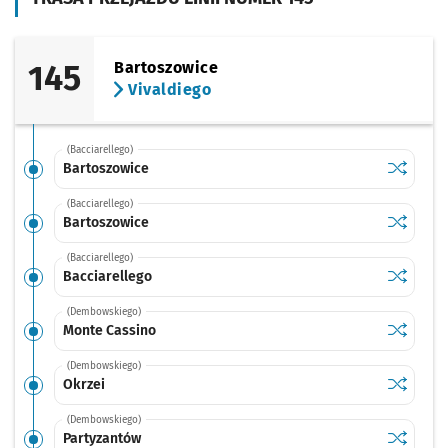
145
Bartoszowice
Vivaldiego
(Bacciarellego)
Sprawdź p
Bartoszo
Bartoszowice
(Bacciarellego)
Sprawdź p
Bartoszo
Bartoszowice
(Bacciarellego)
Sprawdź p
Bacciare
Bacciarellego
(Dembowskiego)
Sprawdź p
Monte Ca
Monte Cassino
(Dembowskiego)
Sprawdź p
Okrzei
Okrzei
(Dembowskiego)
Sprawdź p
Partyzan
Partyzantów