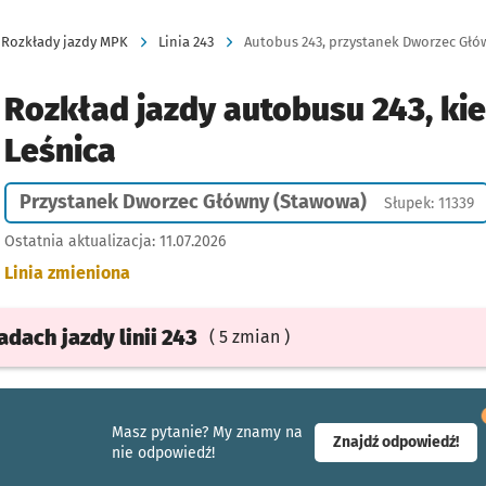
Rozkłady jazdy MPK
Linia 243
Autobus 243, przystanek Dworzec Głów
Rozkład jazdy autobusu 243, ki
Leśnica
Przystanek Dworzec Główny (Stawowa)
Słupek: 11339
Ostatnia aktualizacja:
11.07.2026
Linia zmieniona
ładach
jazdy
linii 243
( 5 zmian )
Masz pytanie? My znamy na
- ot
Znajdź odpowiedź!
nie odpowiedź!