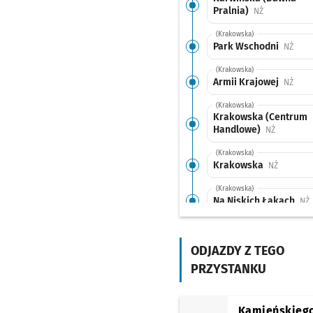
Pralnia)
Przystanek n
NŻ
(Krakowska)
Park Wschodni
Przys
NŻ
(Krakowska)
Armii Krajowej
Przys
NŻ
(Krakowska)
Krakowska (Centrum
Handlowe)
Przystane
NŻ
(Krakowska)
Krakowska
Przystan
NŻ
(Krakowska)
Na Niskich Łąkach
P
NŻ
(Traugutta)
Pl. Zgody (Muzeum
Etnograficzne)
ODJAZDY Z TEGO
Przys
NŻ
PRZYSTANKU
(Pułaskiego)
Pl. Wróblewskiego
P
NŻ
(Piotra Skargi)
Kamieńskieg