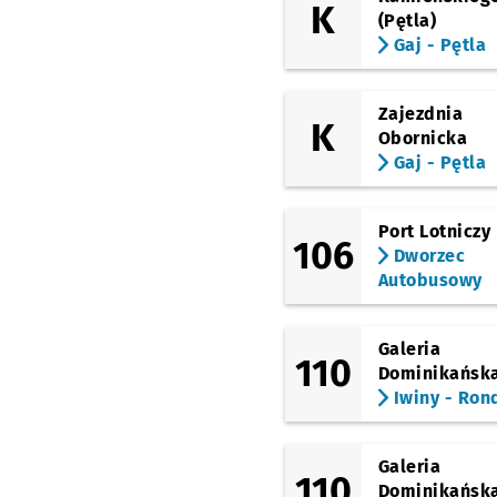
K
Galeria Dominikańska
(Pętla)
Gaj - Pętla
(Piotra Skargi)
Bastion Sakwowy
(Piłsudskiego)
Zajezdnia
Dworzec Główny
K
Obornicka
Gaj - Pętla
(Stawowa)
Dworzec Główny
(Stawowa)
Port Lotniczy
(Ślężna)
106
Dworzec
Dworzec Autobusowy
Autobusowy
(Gliniana)
Dyrekcyjna
Przystan
NŻ
Galeria
(Petrusewicza)
110
Petrusewicza
Dominikańsk
Iwiny - Ron
(Sucha)
Dworzec Autobusowy
(Swobodna)
Galeria
110
EPI
Przystanek na życz
NŻ
Dominikańsk