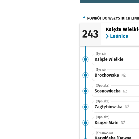
POWRÓT DO WSZYSTKICH LINI
Księże Wielki
243
Leśnica
(Tyska)
Księże Wielkie
(Tyska)
Brochowska
Przysta
NŻ
(Opolska)
Sosnowiecka
Przyst
NŻ
(Opolska)
Zagłębiowska
Przys
NŻ
(Opolska)
Księże Małe
Przystan
NŻ
(Krakowska)
Karwińska (Dawna