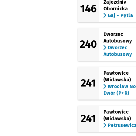
Zajezdnia
Hynka
Przystanek na 
NŻ
146
Obornicka
(Bajana)
Gaj - Pętla
Bystrzycka
Przystane
NŻ
(Bajana)
Dworzec
Bulwar Dedala
Przys
NŻ
240
Autobusowy
(Bajana)
Dworzec
Szybowcowa
Przysta
NŻ
Autobusowy
(Lotnicza)
Bajana
Przystanek na
NŻ
Pawłowice
(Lotnicza)
241
(Widawska)
Metalowców
Przysta
NŻ
Wrocław N
(Lotnicza)
Dwór (P+R)
Pilczyce
Przystanek n
NŻ
(Lotnicza)
Tarczyński Arena
Pawłowice
241
(Lotnicza)
Przystanek
NŻ
(Widawska)
Petrusewic
(Kosmonautów)
Glinianki
Przystanek 
NŻ