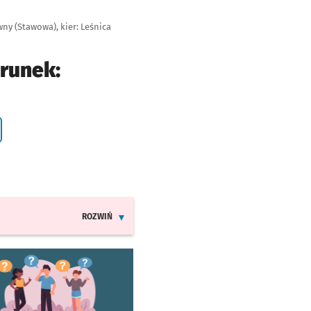
ny (Stawowa), kier: Leśnica
erunek:
ROZWIŃ
INFORMACJE O ZMIANACH W ROZKŁADACH JAZDY LINI
worzy się w nowej karcie