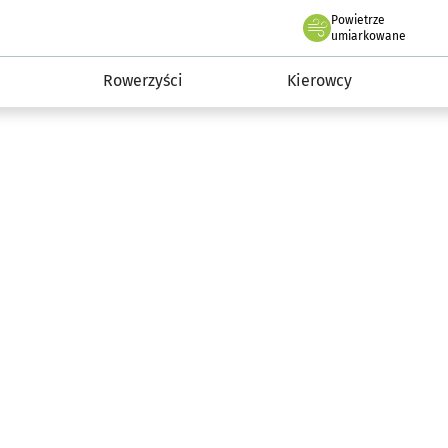
Powietrze
we Wrocławiu
munikacja
umiarkowane
Rowerzyści
Kierowcy