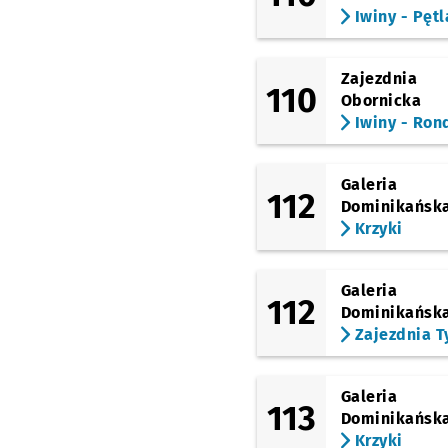
Iwiny - Pętl
(Świdnicka)
Arkady (Capitol)
(Świdnicka)
Zajezdnia
Renoma
110
Obornicka
Iwiny - Ron
(Kazimierza Wielkiego)
Świdnicka
(Kazimierza Wielkiego)
Galeria
Rynek
112
Dominikańsk
(Podwale)
Krzyki
Pl. Jana Pawła II
(Rybacka)
Galeria
Pl. Solidarności
Przy
NŻ
112
Dominikańsk
(Legnicka)
Zajezdnia T
Młodych Techników
Akademia Sztuk
Teatralnych
Przystan
NŻ
Galeria
113
(Legnicka)
Dominikańsk
Pl. Strzegomski
Krzyki
(Muzeum