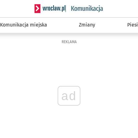
Serwis informacyjny wroclaw.pl podserwis: Ko
Komunikacja miejska
Zmiany
Piesi
REKLAMA
ad