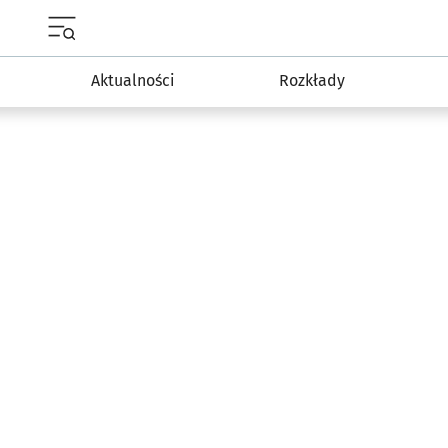
Menu główne portalu wroclaw.pl
Aktualności
Rozkłady