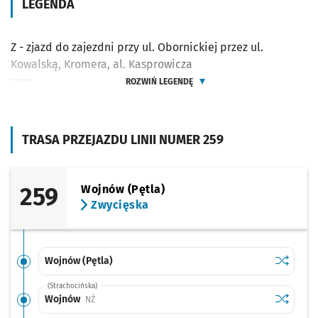
LEGENDA
Z - zjazd do zajezdni przy ul. Obornickiej przez ul.
Kowalską, Kromera, al. Kasprowicza
ROZWIŃ LEGENDĘ
TRASA PRZEJAZDU LINII NUMER 259
259
Wojnów (Pętla)
Zwycięska
Sprawdź p
Wojnów (
Wojnów (Pętla)
(Strachocińska)
Sprawdź p
Wojnów
Wojnów
Przystanek na życzenie
NŻ