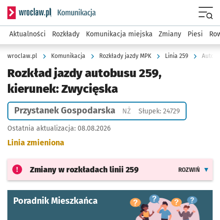
Serwis informacyjny wroclaw.pl podserwis: Komunikacja
Menu
Aktualności
Rozkłady
Komunikacja miejska
Zmiany
Piesi
Row
wroclaw.pl
Komunikacja
Rozkłady jazdy MPK
Linia 259
Autobu
Rozkład jazdy autobusu 259,
kierunek: Zwycięska
Przystanek Gospodarska
Przystanek na życzenie
NŻ
Słupek: 24729
Ostatnia aktualizacja:
08.08.2026
Linia zmieniona
Zmiany w rozkładach
linii 259
ROZWIŃ
Poradnik Mieszkańca