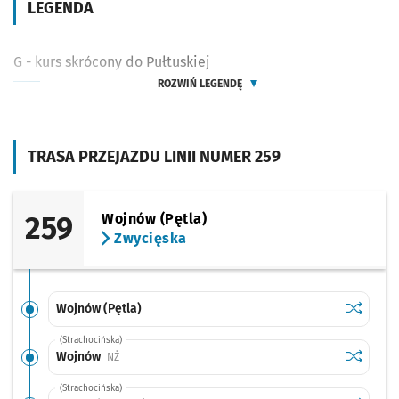
LEGENDA
G - kurs skrócony do Pułtuskiej
ROZWIŃ LEGENDĘ
TRASA PRZEJAZDU LINII NUMER 259
259
Wojnów (Pętla)
Zwycięska
Sprawdź p
Wojnów (
Wojnów (Pętla)
(Strachocińska)
Sprawdź p
Wojnów
Wojnów
Przystanek na życzenie
NŻ
(Strachocińska)