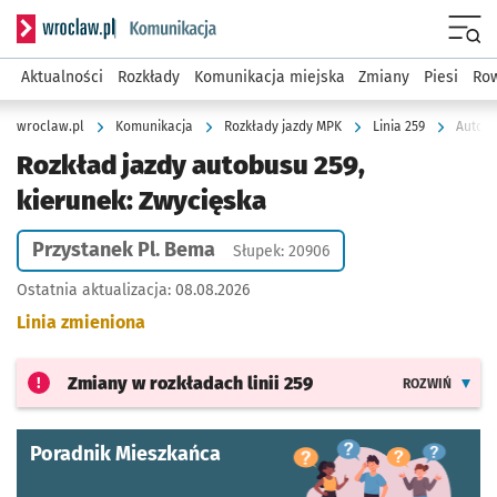
Serwis informacyjny wroclaw.pl podserwis: Komunikacja
Menu
Aktualności
Rozkłady
Komunikacja miejska
Zmiany
Piesi
Row
wroclaw.pl
Komunikacja
Rozkłady jazdy MPK
Linia 259
Autobu
Rozkład jazdy autobusu 259,
kierunek: Zwycięska
Przystanek Pl. Bema
Słupek: 20906
Ostatnia aktualizacja:
08.08.2026
Linia zmieniona
Zmiany w rozkładach
linii 259
ROZWIŃ
Poradnik Mieszkańca