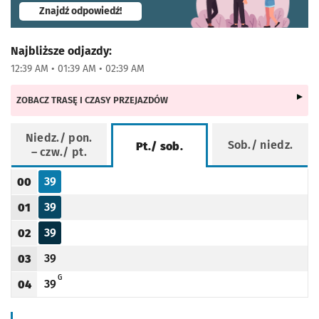
- otworzy się w nowej karcie
Znajdź odpowiedź!
Najbliższe odjazdy:
12:39 AM • 01:39 AM • 02:39 AM
ZOBACZ TRASĘ I CZASY PRZEJAZDÓW
Niedz./ pon.
Sob./ niedz.
Pt./ sob.
– czw./ pt.
Rozkład jazdy -
Pt./ sob.
39
00
Odjazd
minut po godzinie 00
Godzina odjazdu
39
01
Odjazd
minut po godzinie 01
Godzina odjazdu
39
02
Odjazd
minut po godzinie 02
Godzina odjazdu
39
03
Odjazd
minut po godzinie 03
Godzina odjazdu
G - KURS SKRÓCONY DO PUŁTUSKIEJ
G
39
04
Odjazd
minut po godzinie 04
Godzina odjazdu