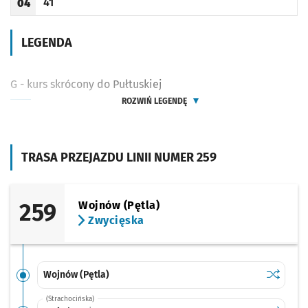
41
04
Odjazd
minut po godzinie 04
Godzina odjazdu
LEGENDA
G - kurs skrócony do Pułtuskiej
ROZWIŃ LEGENDĘ
TRASA PRZEJAZDU LINII NUMER 259
259
Wojnów (Pętla)
Zwycięska
Sprawdź p
Wojnów (
Wojnów (Pętla)
(Strachocińska)