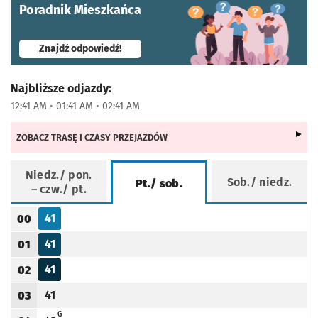
Poradnik Mieszkańca
- otworzy się w nowej karcie
Znajdź odpowiedź!
Najbliższe odjazdy:
12:41 AM • 01:41 AM • 02:41 AM
ZOBACZ TRASĘ I CZASY PRZEJAZDÓW
Niedz./ pon.
Sob./ niedz.
Pt./ sob.
– czw./ pt.
Rozkład jazdy -
Pt./ sob.
41
00
Odjazd
minut po godzinie 00
Godzina odjazdu
41
01
Odjazd
minut po godzinie 01
Godzina odjazdu
41
02
Odjazd
minut po godzinie 02
Godzina odjazdu
41
03
Odjazd
minut po godzinie 03
Godzina odjazdu
G - KURS SKRÓCONY DO PUŁTUSKIEJ
G