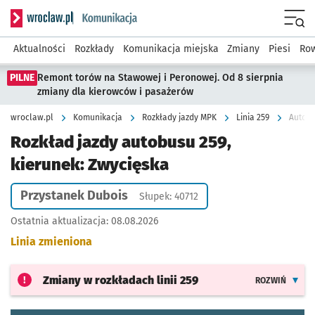
Serwis informacyjny wroclaw.pl podserwis: Komunikacja
Menu
Aktualności
Rozkłady
Komunikacja miejska
Zmiany
Piesi
Row
PILNE
Remont torów na Stawowej i Peronowej. Od 8 sierpnia
zmiany dla kierowców i pasażerów
wroclaw.pl
Komunikacja
Rozkłady jazdy MPK
Linia 259
Autobu
Rozkład jazdy autobusu 259,
kierunek: Zwycięska
Przystanek Dubois
Słupek: 40712
Ostatnia aktualizacja:
08.08.2026
Linia zmieniona
Zmiany w rozkładach
linii 259
ROZWIŃ