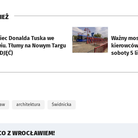
IEŻ
rcie
otworzy się w nowej karci
wiec Donalda Tuska we
Ważny mos
iu. Tłumy na Nowym Targu
kierowców
DJĘĆ)
soboty 5 l
ław
architektura
Świdnicka
CO Z WROCŁAWIEM!