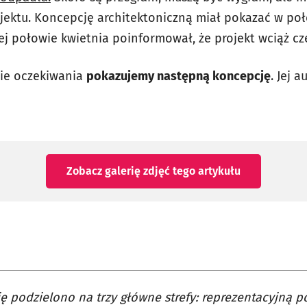
ojektu. Koncepcję architektoniczną miał pokazać w poł
iej połowie kwietnia poinformował, że projekt wciąż cz
sie oczekiwania
pokazujemy następną koncepcję
. Jej 
Zobacz galerię zdjęć
tego artykułu
ę podzielono na trzy główne strefy: reprezentacyjną p