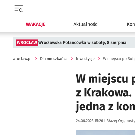
Menu główne portalu wroclaw.pl
WAKACJE
Aktualności
Kom
WROCŁAW
Wrocławska Potańcówka w sobotę, 8 sierpnia
wroclaw.pl
Dla mieszkańca
Inwestycje
W miejscu 
z Krakowa.
jedna z kon
Data publikacji:
Autor:
24.06.2023 15:26 |
Błażej Organist
Kliknij, aby zobaczyć galer