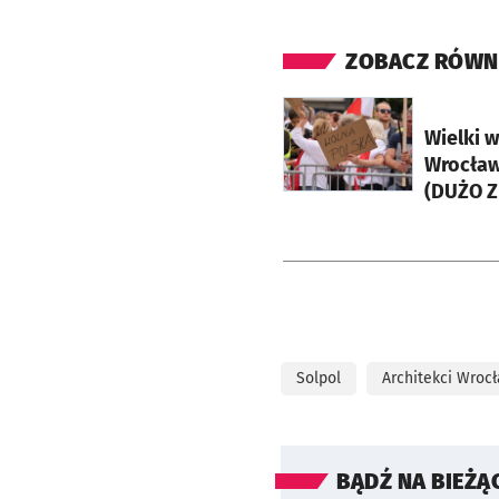
ZOBACZ RÓWN
otworzy się w nowej ka
Wielki 
Wrocław
(DUŻO Z
Solpol
Architekci Wroc
BĄDŹ NA BIEŻĄ