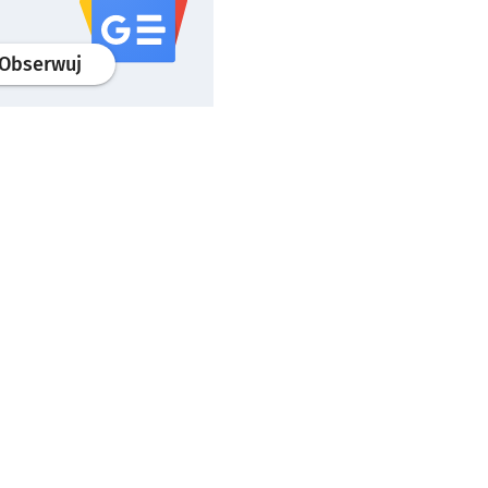
profil
google news
serwisu wroclaw.pl
Obserwuj