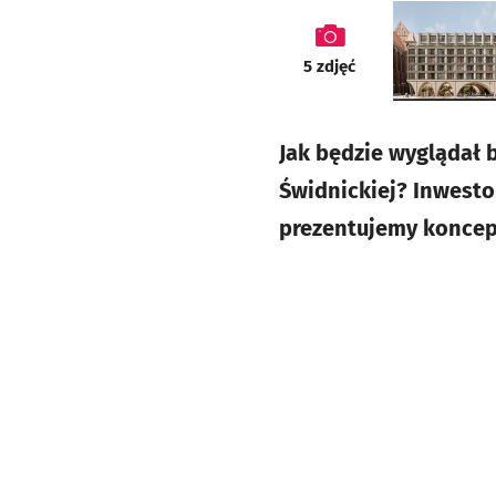
galeria
5
zdjęć
Jak będzie wyglądał 
Świdnickiej? Inwesto
prezentujemy koncepc