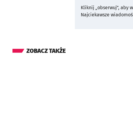
Kliknij „obserwuj”, aby 
Najciekawsze wiadomośc
ZOBACZ TAKŻE