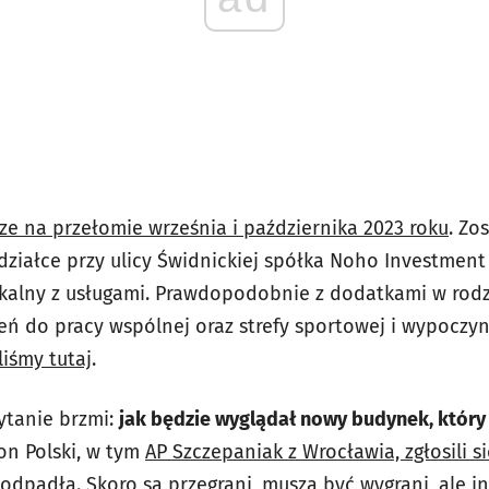
ze na przełomie września i października 2023 roku
. Zo
działce przy ulicy Świdnickiej spółka Noho Investment
kalny z usługami. Prawdopodobnie z dodatkami w rodz
zeń do pracy wspólnej oraz strefy sportowej i wypoczy
iśmy tutaj
.
ytanie brzmi:
jak będzie wyglądał nowy budynek, który
ron Polski, w tym
AP Szczepaniak z Wrocławia, zgłosili s
 odpadła.
Skoro są przegrani, muszą być wygrani, ale i