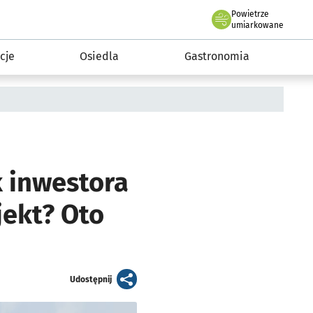
Powietrze
we Wrocławiu
 mieszkańca
umiarkowane
cje
Osiedla
Gastronomia
 inwestora
jekt? Oto
artykuł
Udostępnij