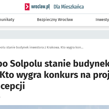
Serwis informacyjny wroclaw.pl podserwis: Dla
unikaty
Bezpieczny Wrocław
Inwesty
W miejscu po Solpolu stanie budynek inwestora z Krakowa. Kto wygra konkurs na projekt? Oto jedna z koncepcji
po Solpolu stanie budynek
 Kto wygra konkurs na pro
cepcji
y
ię