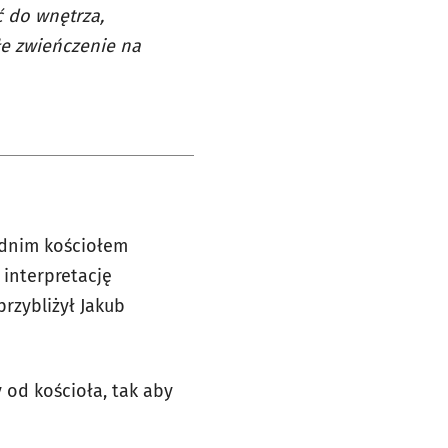
ć do wnętrza,
łe zwieńczenie na
iednim kościołem
 interpretację
przybliżył Jakub
od kościoła, tak aby