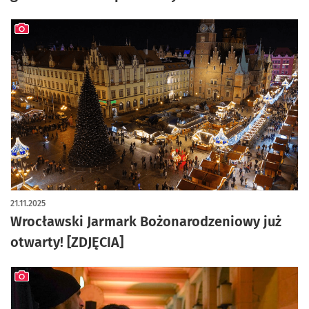
artykuł z galerią zdjęć
21.11.2025
Wrocławski Jarmark Bożonarodzeniowy już
otwarty! [ZDJĘCIA]