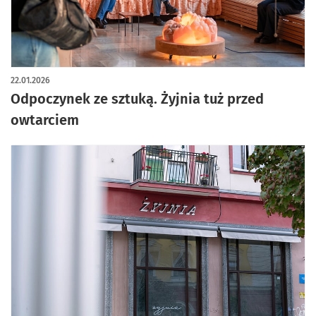
artykuł z galerią zdjęć
22.01.2026
Odpoczynek ze sztuką. Żyjnia tuż przed
owtarciem