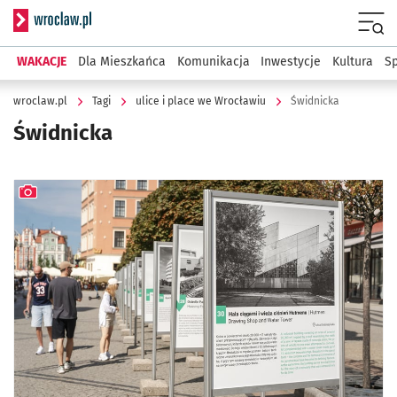
Serwis informacyjny wroclaw.pl
Menu
WAKACJE
Dla Mieszkańca
Komunikacja
Inwestycje
Kultura
Sp
wroclaw.pl
Tagi
ulice i place we Wrocławiu
Świdnicka
Świdnicka