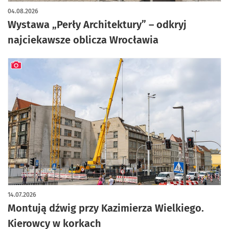
artykuł z galerią zdjęć
04.08.2026
Wystawa „Perły Architektury” – odkryj
najciekawsze oblicza Wrocławia
artykuł z galerią zdjęć
14.07.2026
Montują dźwig przy Kazimierza Wielkiego.
Kierowcy w korkach