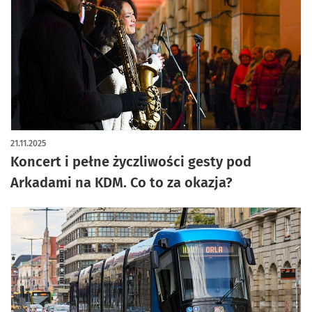
artykuł z galerią zdjęć
21.11.2025
Koncert i pełne życzliwości gesty pod
Arkadami na KDM. Co to za okazja?