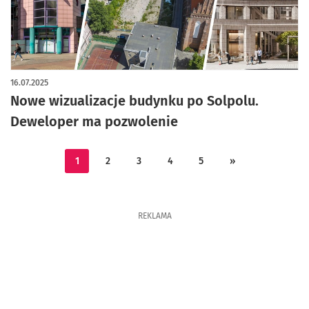
artykuł z galerią zdjęć
16.07.2025
Nowe wizualizacje budynku po Solpolu.
Deweloper ma pozwolenie
1
2
3
4
5
»
REKLAMA