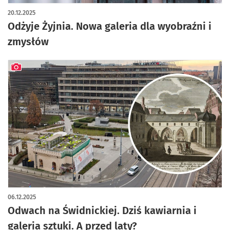
20.12.2025
Odżyje Żyjnia. Nowa galeria dla wyobraźni i
zmysłów
artykuł z galerią zdjęć
06.12.2025
Odwach na Świdnickiej. Dziś kawiarnia i
galeria sztuki. A przed laty?