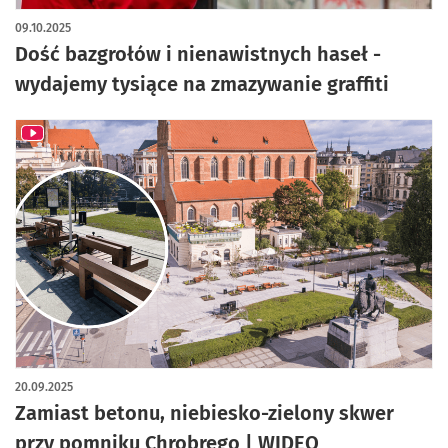
artykuł z galerią zdjęć
09.10.2025
Dość bazgrołów i nienawistnych haseł -
wydajemy tysiące na zmazywanie graffiti
20.09.2025
Zamiast betonu, niebiesko-zielony skwer
przy pomniku Chrobrego | WIDEO