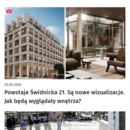
artykuł z galerią zdjęć
05.06.2026
Powstaje Świdnicka 21. Są nowe wizualizacje.
Jak będą wyglądały wnętrza?