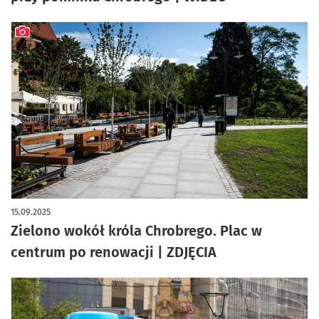
artykuł z galerią zdjęć
15.09.2025
Zielono wokół króla Chrobrego. Plac w
centrum po renowacji | ZDJĘCIA