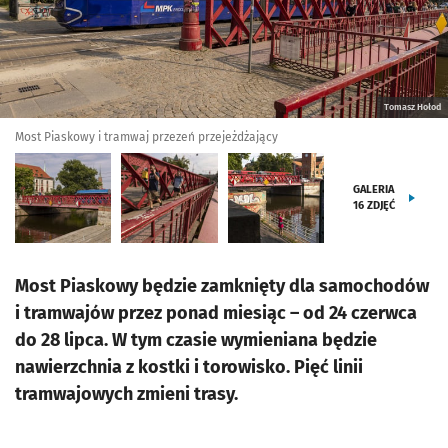
Tomasz Hołod
Most Piaskowy i tramwaj przezeń przejeżdżający
GALERIA
16
ZDJĘĆ
Most Piaskowy będzie zamknięty dla samochodów
i tramwajów przez ponad miesiąc – od 24 czerwca
do 28 lipca. W tym czasie wymieniana będzie
nawierzchnia z kostki i torowisko. Pięć linii
tramwajowych zmieni trasy.