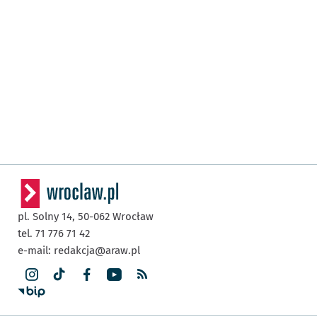
pl. Solny 14,
50-062
Wrocław
tel. 71 776 71 42
e-mail:
redakcja@araw.pl