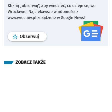
Kliknij „obserwuj”, aby wiedzieć, co dzieje się we
Wrocławiu.
Najciekawsze wiadomości z
www.wroclaw.pl znajdziesz w Google News!
profil
google news
serwisu wroclaw
Obserwuj
ZOBACZ TAKŻE