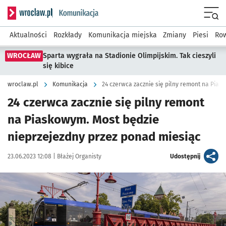
Serwis informacyjny wroclaw.pl podserwis: Komunikacja
Menu
Aktualności
Rozkłady
Komunikacja miejska
Zmiany
Piesi
Row
WROCŁAW
Sparta wygrała na Stadionie Olimpijskim. Tak cieszyli
się kibice
wroclaw.pl
Komunikacja
24 czerwca zacznie się pilny remont
na Piaskowym. Most będzie
nieprzejezdny przez ponad miesiąc
Data publikacji:
Autor:
artykuł
23.06.2023 12:08 |
Błażej Organisty
Udostępnij
Kliknij, aby zobaczyć galerię
Kliknij, aby powiększyć