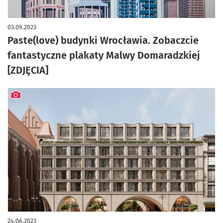
03.09.2023
Paste(love) budynki Wrocławia. Zobaczcie
fantastyczne plakaty Malwy Domaradzkiej
[ZDJĘCIA]
artykuł z galerią zdjęć
24.06.2023