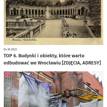
artykuł z galerią zdjęć
04.10.2022
TOP 6. Budynki i obiekty, które warto
odbudować we Wrocławiu [ZDJĘCIA, ADRESY]