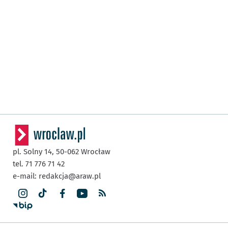
pl. Solny 14,
50-062
Wrocław
tel. 71 776 71 42
e-mail:
redakcja@araw.pl