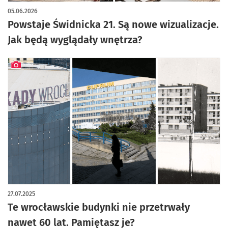
artykuł z galerią zdjęć
05.06.2026
Powstaje Świdnicka 21. Są nowe wizualizacje.
Jak będą wyglądały wnętrza?
artykuł z galerią zdjęć
27.07.2025
Te wrocławskie budynki nie przetrwały
nawet 60 lat. Pamiętasz je?