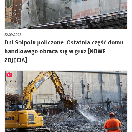
artykuł z galerią zdjęć
22.09.2022
Dni Solpolu policzone. Ostatnia część domu
handlowego obraca się w gruz [NOWE
ZDJĘCIA]