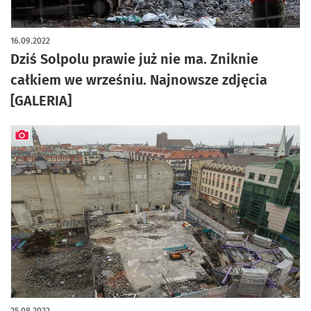
artykuł z galerią zdjęć
16.09.2022
Dziś Solpolu prawie już nie ma. Zniknie
całkiem we wrześniu. Najnowsze zdjęcia
[GALERIA]
artykuł z galerią zdjęć