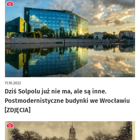
artykuł z galerią zdjęć
11.10.2022
Dziś Solpolu już nie ma, ale są inne.
Postmodernistyczne budynki we Wrocławiu
[ZDJĘCIA]