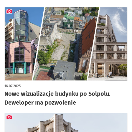
artykuł z galerią zdjęć
16.07.2025
Nowe wizualizacje budynku po Solpolu.
Deweloper ma pozwolenie