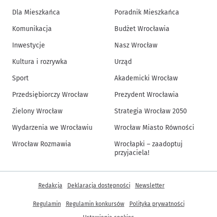
Dla Mieszkańca
Poradnik Mieszkańca
Komunikacja
Budżet Wrocławia
Inwestycje
Nasz Wrocław
Kultura i rozrywka
Urząd
Sport
Akademicki Wrocław
Przedsiębiorczy Wrocław
Prezydent Wrocławia
Zielony Wrocław
Strategia Wrocław 2050
Wydarzenia we Wrocławiu
Wrocław Miasto Równości
Wrocław Rozmawia
Wrocłapki – zaadoptuj
przyjaciela!
Inne informacje
Redakcja
Deklaracja dostępności
Newsletter
Regulamin
Regulamin konkursów
Polityka prywatności