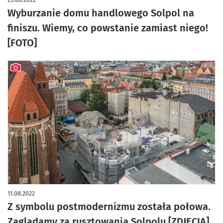
25.08.2022
Wyburzanie domu handlowego Solpol na
finiszu. Wiemy, co powstanie zamiast niego!
[FOTO]
artykuł z galerią zdjęć
11.08.2022
Z symbolu postmodernizmu została połowa.
Zaglądamy za rusztowania Solpolu [ZDJĘCIA]