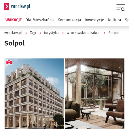
Serwis informacyjny wroclaw.pl
Menu
WAKACJE
Dla Mieszkańca
Komunikacja
Inwestycje
Kultura
Sp
wroclaw.pl
Tagi
turystyka
wrocławskie atrakcje
Solpol
Solpol