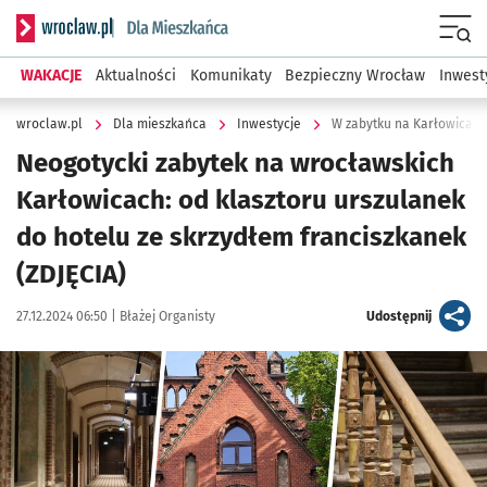
Serwis informacyjny wroclaw.pl podserwis: Dla mieszkańca
Menu
WAKACJE
Aktualności
Komunikaty
Bezpieczny Wrocław
Inwest
wroclaw.pl
Dla mieszkańca
Inwestycje
W zabytku na Karłowicach 
Neogotycki zabytek na wrocławskich
Karłowicach: od klasztoru urszulanek
do hotelu ze skrzydłem franciszkanek
(ZDJĘCIA)
Data publikacji:
Autor:
artykuł
27.12.2024 06:50 |
Błażej Organisty
Udostępnij
Kliknij, aby zobaczyć galerię