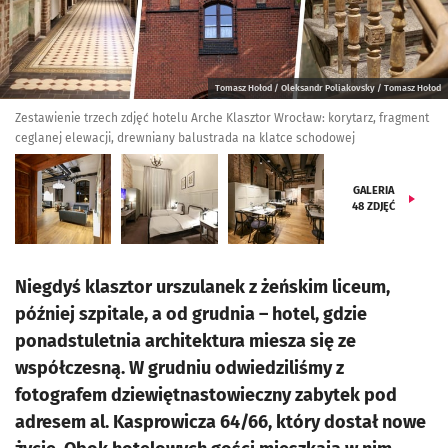
Tomasz Hołod / Oleksandr Poliakovsky / Tomasz Hołod
Zestawienie trzech zdjęć hotelu Arche Klasztor Wrocław: korytarz, fragment
ceglanej elewacji, drewniany balustrada na klatce schodowej
GALERIA
48
ZDJĘĆ
Niegdyś klasztor urszulanek z żeńskim liceum,
później szpitale, a od grudnia – hotel, gdzie
ponadstuletnia architektura miesza się ze
współczesną. W grudniu odwiedziliśmy z
fotografem dziewiętnastowieczny zabytek pod
adresem al. Kasprowicza 64/66, który dostał nowe