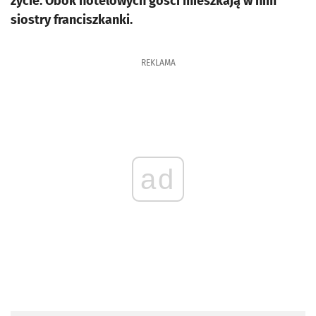
życie. Obok hotelowych gości mieszkają w nim
siostry franciszkanki.
REKLAMA
ad