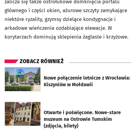
zalicza się także ostrołukowe domknięcia portalu
głównego i części okien, ażurowe szczyty zamykające
niektóre ryzality, gzymsy dzielące kondygnacje i
arkadowe wieńczenia ozdabiające elewacje. W
korytarzach dominują sklepienia żaglaste i krzyżowe.
ZOBACZ RÓWNIEŻ
otworzy się w nowej karcie
Nowe połączenie lotnicze z Wrocławia:
Kiszyniów w Mołdawii
otworzy się w nowej karcie
Otwarte i poświęcone. Nowe-stare
muzeum na Ostrowie Tumskim
(zdjęcia, bilety)