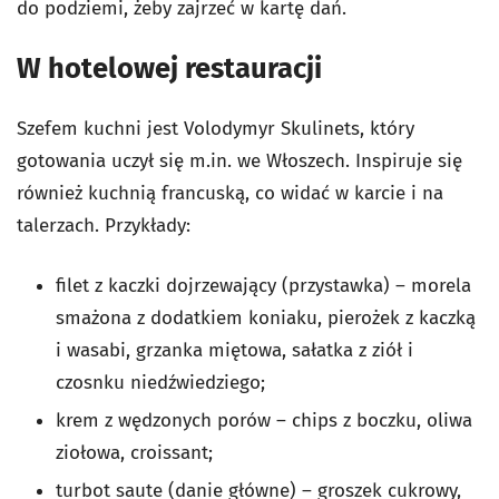
do podziemi, żeby zajrzeć w kartę dań.
W hotelowej restauracji
Szefem kuchni jest Volodymyr Skulinets, który
gotowania uczył się m.in. we Włoszech. Inspiruje się
również kuchnią francuską, co widać w karcie i na
talerzach. Przykłady:
filet z kaczki dojrzewający (przystawka) – morela
smażona z dodatkiem koniaku, pierożek z kaczką
i wasabi, grzanka miętowa, sałatka z ziół i
czosnku niedźwiedziego;
krem z wędzonych porów – chips z boczku, oliwa
ziołowa, croissant;
turbot saute (danie główne) – groszek cukrowy,