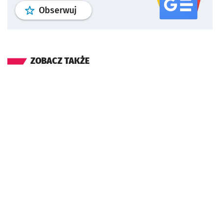
profil
google news
serwisu wroclaw
Obserwuj
ZOBACZ TAKŻE