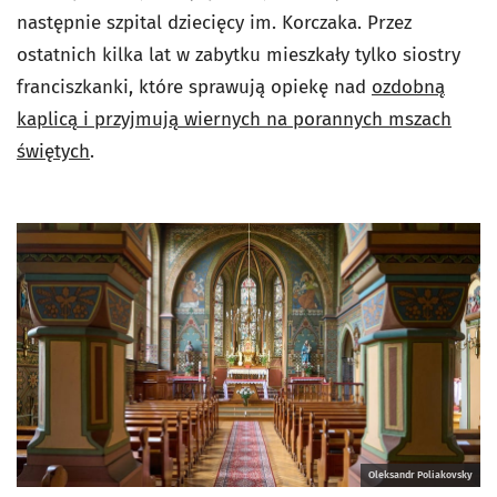
następnie szpital dziecięcy im. Korczaka. Przez
ostatnich kilka lat w zabytku mieszkały tylko siostry
franciszkanki, które sprawują opiekę nad
ozdobną
kaplicą i przyjmują wiernych na porannych mszach
świętych
.
Oleksandr Poliakovsky