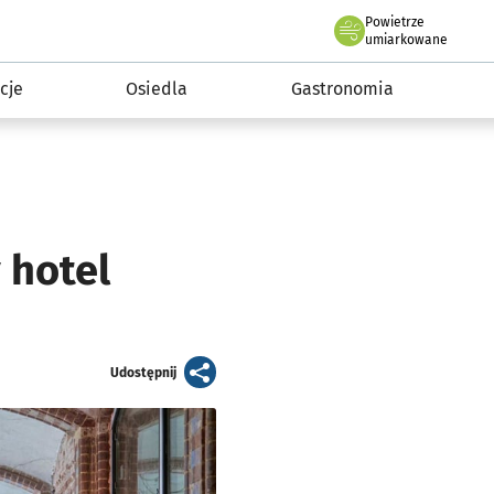
Powietrze
we Wrocławiu
 mieszkańca
umiarkowane
cje
Osiedla
Gastronomia
 hotel
artykuł
Udostępnij