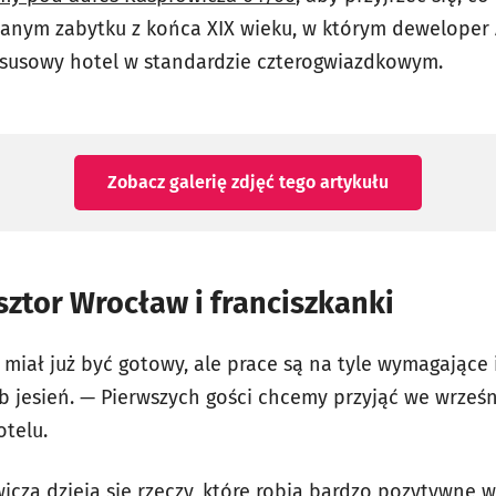
lanym zabytku z końca XIX wieku, w którym deweloper A
ksusowy hotel w standardzie czterogwiazdkowym.
Zobacz galerię zdjęć
tego artykułu
sztor Wrocław i franciszkanki
miał już być gotowy, ale prace są na tyle wymagające 
ub jesień. — Pierwszych gości chcemy przyjąć we wrześ
otelu.
cza dzieją się rzeczy, które robią bardzo pozytywne w