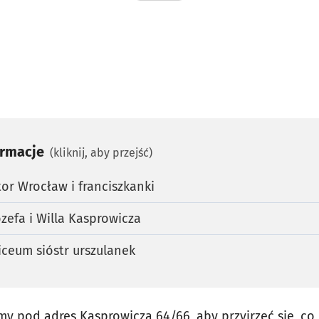
ormacje
(kliknij, aby przejść)
tor Wrocław i franciszkanki
efa i Willa Kasprowicza
liceum sióstr urszulanek
śmy pod adres Kasprowicza 64/66
, aby przyjrzeć się, c