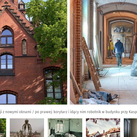
ji z nowymi oknami / po prawej: korytarz i idący nim robotnik w budynku przy Kas