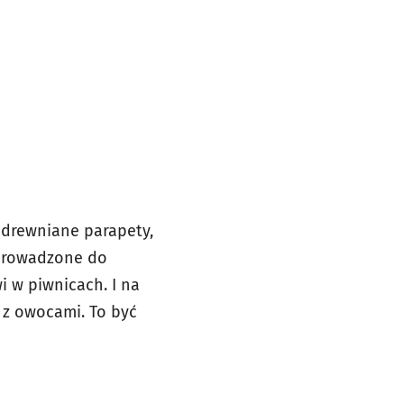
 drewniane parapety,
oprowadzone do
 w piwnicach. I na
 z owocami. To być