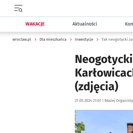
Menu główne portalu wroclaw.pl
WAKACJE
Aktualności
Kom
wroclaw.pl
Dla mieszkańca
Inwestycje
Tak neogotycki za
Neogotycki
Karłowicac
(zdjęcia)
Data publikacji:
Autor:
27.05.2024 21:07 |
Błażej Organisty
Kliknij, aby zobaczyć galer