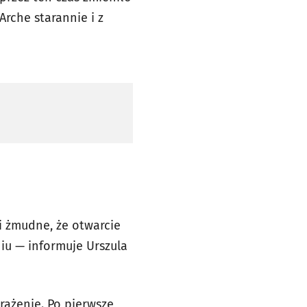
rche starannie i z
i żmudne, że otwarcie
niu — informuje Urszula
rażenie. Po pierwsze,