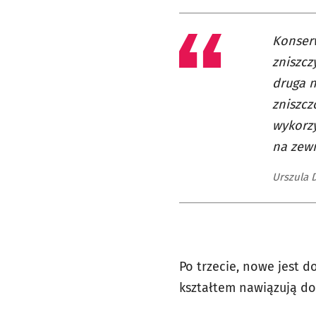
Konserw
zniszcz
druga n
zniszcz
wykorzy
na zewn
Urszula 
Po trzecie, nowe jest d
kształtem nawiązują do