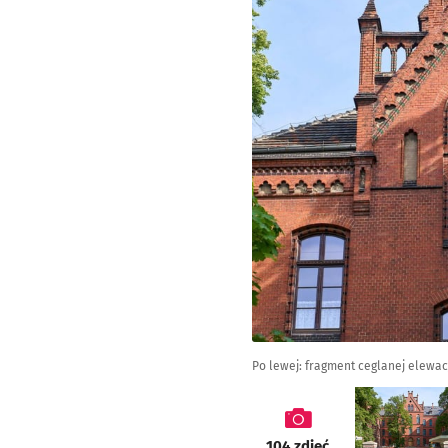
Po lewej: fragment ceglanej elewac
galeria
104
zdjęć