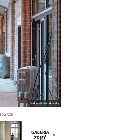
Oleksandr Poliakovsky
prowicza
GALERIA
ZDJĘĆ