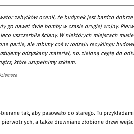
ator zabytków ocenił, że budynek jest bardzo dobrze
yły go nawet dwie bomby w czasie drugiej wojny. Pierw
ieco uszczerbiła ściany. W niektórych miejscach musie
one partie, ale robimy coś w rodzaju recyklingu budowl
stujemy odzyskany materiał, np. zieloną cegłę do odt
ątrz, które uzupełnimy szkłem.
Dziemsza
obierane tak, aby pasowało do starego. Tu przykładami
 pierwotnych, a także drewniane żłobione drzwi wejśc