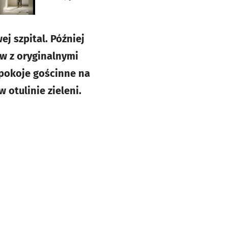
j szpital. Później
aw z oryginalnymi
 pokoje gościnne na
 otulinie zieleni.