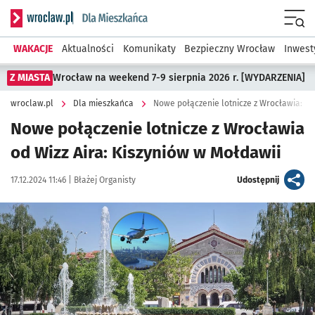
Serwis informacyjny wroclaw.pl podserwis: Dla mieszkańca
Menu
WAKACJE
Aktualności
Komunikaty
Bezpieczny Wrocław
Inwest
Z MIASTA
Wrocław na weekend 7-9 sierpnia 2026 r. [WYDARZENIA]
wroclaw.pl
Dla mieszkańca
Nowe połączenie lotnicze z Wrocławia: Ki
Nowe połączenie lotnicze z Wrocławia
od Wizz Aira: Kiszyniów w Mołdawii
Data publikacji:
Autor:
artykuł
17.12.2024 11:46 |
Błażej Organisty
Udostępnij
Kliknij, aby powiększyć