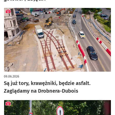
artykuł z galerią zdjęć
09.06.2026
Są już tory, krawężniki, będzie asfalt.
Zaglądamy na Drobnera-Dubois