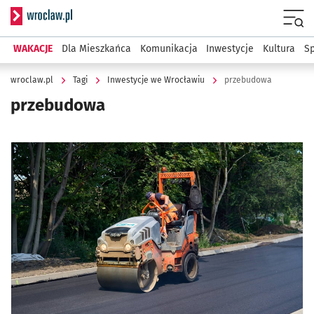
Serwis informacyjny wroclaw.pl
Menu
WAKACJE
Dla Mieszkańca
Komunikacja
Inwestycje
Kultura
Sp
wroclaw.pl
Tagi
Inwestycje we Wrocławiu
przebudowa
przebudowa