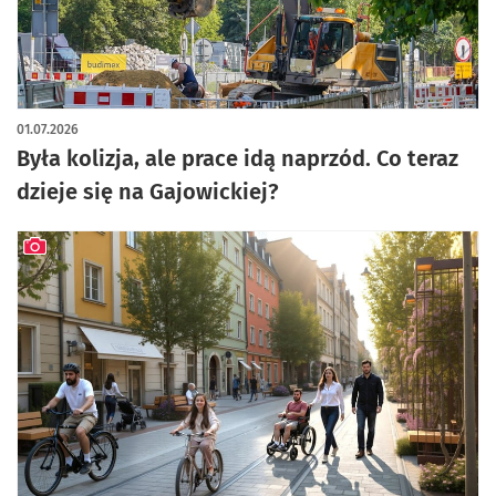
artykuł z galerią zdjęć
01.07.2026
Była kolizja, ale prace idą naprzód. Co teraz
dzieje się na Gajowickiej?