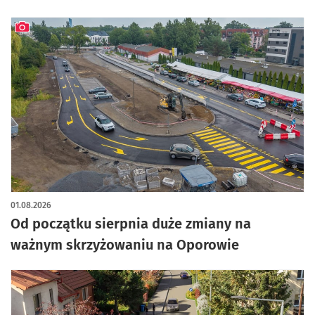
artykuł z galerią zdjęć
01.08.2026
Od początku sierpnia duże zmiany na
ważnym skrzyżowaniu na Oporowie