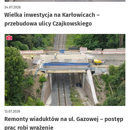
artykuł z galerią zdjęć
24.07.2026
Wielka inwestycja na Karłowicach –
przebudowa ulicy Czajkowskiego
artykuł z galerią zdjęć
13.07.2026
Remonty wiaduktów na ul. Gazowej – postęp
prac robi wrażenie