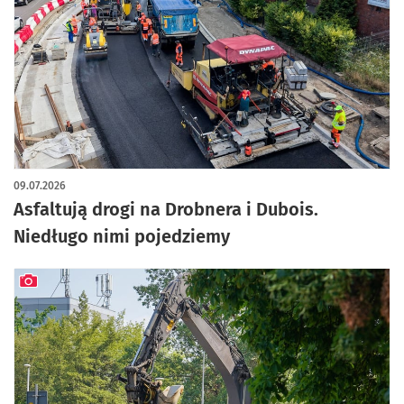
artykuł z galerią zdjęć
09.07.2026
Asfaltują drogi na Drobnera i Dubois.
Niedługo nimi pojedziemy