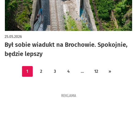
artykuł z galerią zdjęć
25.05.2026
Był sobie wiadukt na Brochowie. Spokojnie,
będzie lepszy
1
2
3
4
…
12
»
REKLAMA