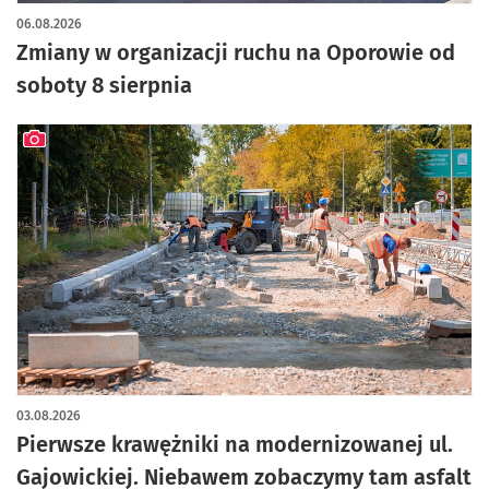
06.08.2026
Zmiany w organizacji ruchu na Oporowie od
soboty 8 sierpnia
artykuł z galerią zdjęć
03.08.2026
Pierwsze krawężniki na modernizowanej ul.
Gajowickiej. Niebawem zobaczymy tam asfalt