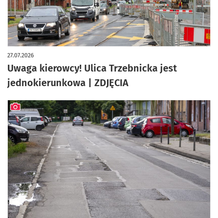
artykuł z galerią zdjęć
27.07.2026
Uwaga kierowcy! Ulica Trzebnicka jest
jednokierunkowa | ZDJĘCIA