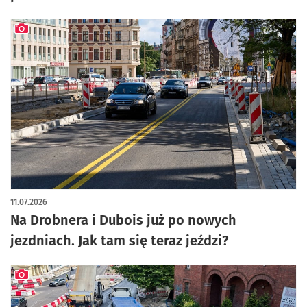
artykuł z galerią zdjęć
11.07.2026
Na Drobnera i Dubois już po nowych
jezdniach. Jak tam się teraz jeździ?