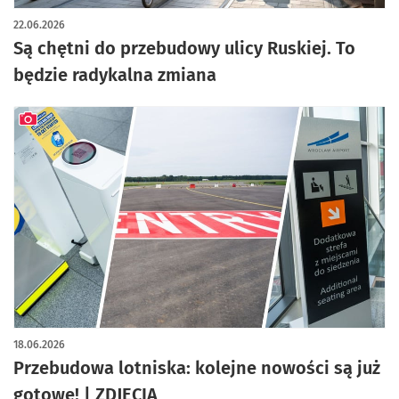
artykuł z galerią zdjęć
22.06.2026
Są chętni do przebudowy ulicy Ruskiej. To
będzie radykalna zmiana
artykuł z galerią zdjęć
18.06.2026
Przebudowa lotniska: kolejne nowości są już
gotowe! | ZDJĘCIA