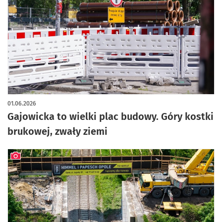
artykuł z galerią zdjęć
01.06.2026
Gajowicka to wielki plac budowy. Góry kostki
brukowej, zwały ziemi