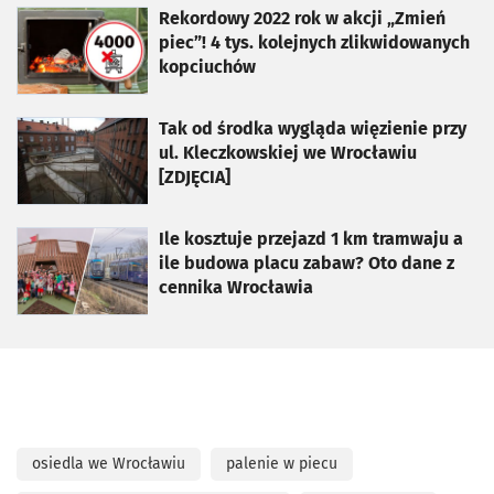
otworzy się w nowej karcie
Rekordowy 2022 rok w akcji „Zmień
piec”! 4 tys. kolejnych zlikwidowanych
kopciuchów
otworzy się w nowej karcie
Tak od środka wygląda więzienie przy
ul. Kleczkowskiej we Wrocławiu
[ZDJĘCIA]
otworzy się w nowej karcie
Ile kosztuje przejazd 1 km tramwaju a
ile budowa placu zabaw? Oto dane z
cennika Wrocławia
osiedla we Wrocławiu
palenie w piecu