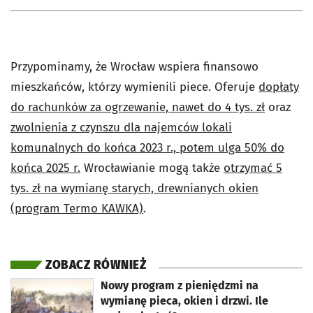
Przypominamy, że Wrocław wspiera finansowo
mieszkańców, którzy wymienili piece. Oferuje
dopłaty
do rachunków za ogrzewanie, nawet do 4 tys. zł
oraz
zwolnienia z czynszu dla najemców lokali
komunalnych do końca 2023 r., potem ulga 50% do
końca 2025 r.
Wrocławianie mogą także
otrzymać 5
tys. zł na wymianę starych, drewnianych okien
(program Termo KAWKA)
.
ZOBACZ RÓWNIEŻ
otworzy się w nowej karcie
Nowy program z pieniędzmi na
wymianę pieca, okien i drzwi. Ile