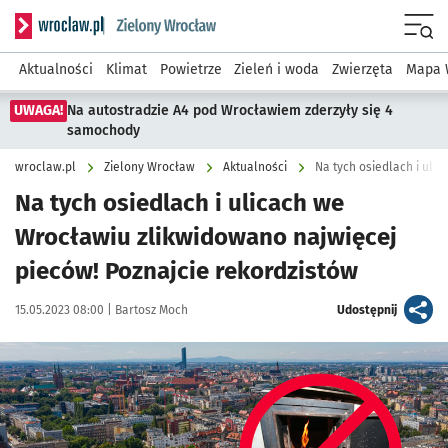
Serwis informacyjny wroclaw.pl podserwis: Środowisko we 
Menu
Aktualności
Klimat
Powietrze
Zieleń i woda
Zwierzęta
Mapa 
UWAGA!
Na autostradzie A4 pod Wrocławiem zderzyły się 4
samochody
wroclaw.pl
Zielony Wrocław
Aktualności
Na tych osiedlach i ulicach we
Wrocławiu zlikwidowano najwięcej
pieców! Poznajcie rekordzistów
Data publikacji:
Autor:
artykuł
15.05.2023 08:00 |
Bartosz Moch
Udostępnij
Kliknij, aby powiększyć