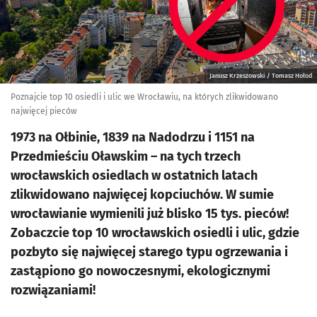
Janusz Krzeszowski / Tomasz Hołod
Poznajcie top 10 osiedli i ulic we Wrocławiu, na których zlikwidowano
najwięcej pieców
1973 na Ołbinie, 1839 na Nadodrzu i 1151 na
Przedmieściu Oławskim – na tych trzech
wrocławskich osiedlach w ostatnich latach
zlikwidowano najwięcej kopciuchów. W sumie
wrocławianie wymienili już blisko 15 tys. pieców!
Zobaczcie top 10 wrocławskich osiedli i ulic, gdzie
pozbyto się najwięcej starego typu ogrzewania i
zastąpiono go nowoczesnymi, ekologicznymi
rozwiązaniami!