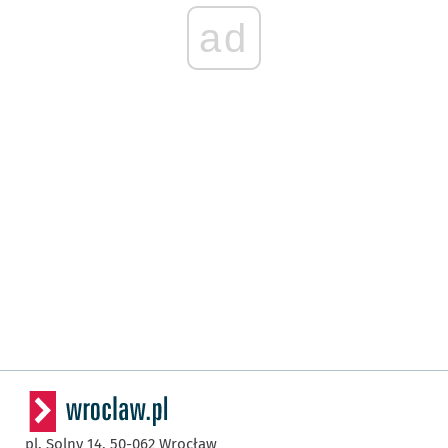
ad
pl. Solny 14,
50-062
Wrocław