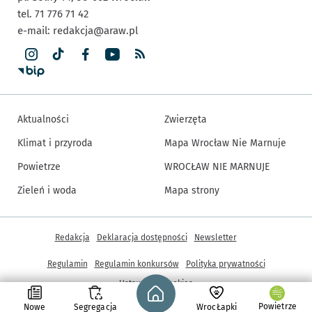
tel. 71 776 71 42
e-mail:
redakcja@araw.pl
Aktualności
Zwierzęta
Klimat i przyroda
Mapa Wrocław Nie Marnuje
Powietrze
WROCŁAW NIE MARNUJE
Zieleń i woda
Mapa strony
Inne informacje
Redakcja
Deklaracja dostępności
Newsletter
Regulamin
Regulamin konkursów
Polityka prywatności
Strona główna - wroclaw.pl
Ustawienia cookies
Powietrze
Nowe
Segregacja
WrocŁapki
© Copyright 2005-2026, ARAW S.A., Gmina Wrocław