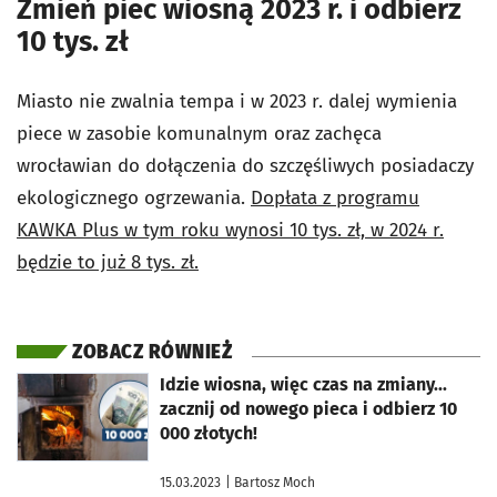
Zmień piec wiosną 2023 r. i odbierz
10 tys. zł
Miasto nie zwalnia tempa i w 2023 r. dalej wymienia
piece w zasobie komunalnym oraz zachęca
wrocławian do dołączenia do szczęśliwych posiadaczy
ekologicznego ogrzewania.
Dopłata z programu
KAWKA Plus w tym roku wynosi 10 tys. zł, w 2024 r.
będzie to już 8 tys. zł.
ZOBACZ RÓWNIEŻ
otworzy się w nowej karcie
Idzie wiosna, więc czas na zmiany...
zacznij od nowego pieca i odbierz 10
000 złotych!
15.03.2023
| Bartosz Moch