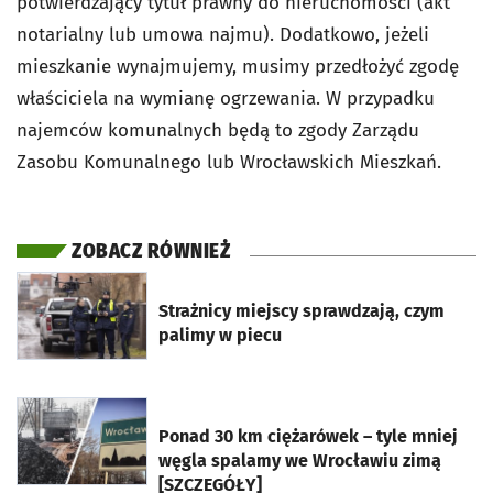
potwierdzający tytuł prawny do nieruchomości (akt
notarialny lub umowa najmu). Dodatkowo, jeżeli
mieszkanie wynajmujemy, musimy przedłożyć zgodę
właściciela na wymianę ogrzewania. W przypadku
najemców komunalnych będą to zgody Zarządu
Zasobu Komunalnego lub Wrocławskich Mieszkań.
ZOBACZ RÓWNIEŻ
otworzy się w nowej karcie
Strażnicy miejscy sprawdzają, czym
palimy w piecu
otworzy się w nowej karcie
Ponad 30 km ciężarówek – tyle mniej
węgla spalamy we Wrocławiu zimą
[SZCZEGÓŁY]