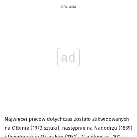
REKLAMA
ad
Najwięcej pieców dotychczas zostało zlikwidowanych
na Ołbinie (1973 sztuki), następnie na Nadodrzu (1839)
i Przedmieściu Oławskim (1151). W najlepszej „10” są