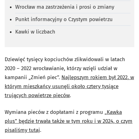
Wrocław ma zastrzeżenia i prosi o zmiany
Punkt informacyjny o Czystym powietrzu
Kawki w liczbach
Dziewięć tysięcy kopciuchów zlikwidowali w latach
2020 – 2022 wrocławianie, którzy wzięli udział w
kampanii „Zmień piec”.
Najlepszym rokiem był 2022, w
którym mieszkańcy usunęli około cztery tysiące
trujących powietrze pieców
.
Wymiana pieców z dopłatami z programu
„Kawka
plus” będzie trwała także w tym roku i w 2024, o czym
pisaliśmy tutaj
.