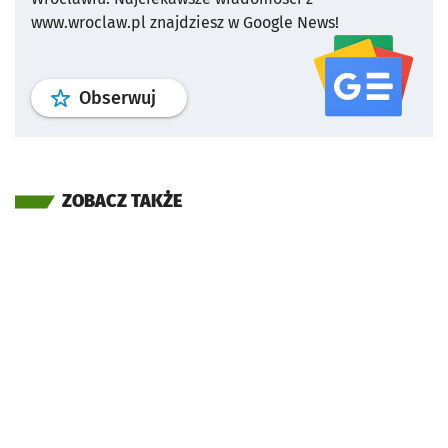
www.wroclaw.pl znajdziesz w Google News!
profil
google news
serwisu wroclaw
Obserwuj
ZOBACZ TAKŻE