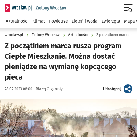
Serwis informacyjny wroclaw.pl podserwis: Środowisko we 
Menu
Aktualności
Klimat
Powietrze
Zieleń i woda
Zwierzęta
Mapa 
wroclaw.pl
Zielony Wrocław
Aktualności
Z początkiem marca rusza program
Ciepłe Mieszkanie. Można dostać
pieniądze na wymianę kopcącego
pieca
Data publikacji:
Autor:
artykuł
28.02.2023 08:00 |
Błażej Organisty
Udostępnij
Kliknij, aby powiększyć