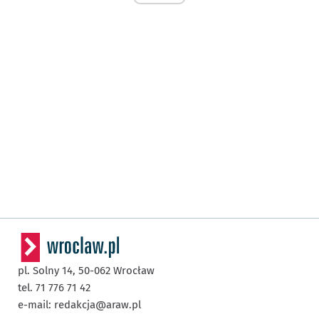
pl. Solny 14,
50-062
Wrocław
tel. 71 776 71 42
e-mail:
redakcja@araw.pl