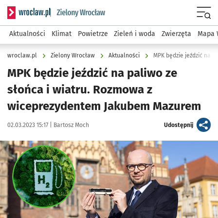
Serwis informacyjny wroclaw.pl podserwis: Środowisko we 
Menu
Aktualności
Klimat
Powietrze
Zieleń i woda
Zwierzęta
Mapa 
wroclaw.pl
Zielony Wrocław
Aktualności
MPK będzie jeździć na paliwo ze
słońca i wiatru. Rozmowa z
wiceprezydentem Jakubem Mazurem
Data publikacji:
Autor:
artykuł
02.03.2023 15:17 |
Bartosz Moch
Udostępnij
Kliknij, aby powiększyć