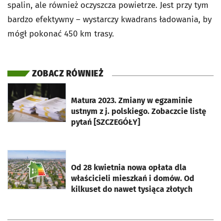
spalin, ale również oczyszcza powietrze. Jest przy tym
bardzo efektywny – wystarczy kwadrans ładowania, by
mógł pokonać 450 km trasy.
ZOBACZ RÓWNIEŻ
otworzy się w nowej karcie
Matura 2023. Zmiany w egzaminie
ustnym z j. polskiego. Zobaczcie listę
pytań [SZCZEGÓŁY]
otworzy się w nowej karcie
Od 28 kwietnia nowa opłata dla
właścicieli mieszkań i domów. Od
kilkuset do nawet tysiąca złotych