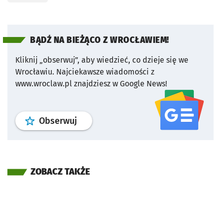
BĄDŹ NA BIEŻĄCO Z WROCŁAWIEM!
Kliknij „obserwuj”, aby wiedzieć, co dzieje się we
Wrocławiu.
Najciekawsze wiadomości z
www.wroclaw.pl znajdziesz w Google News!
profil
google news
serwisu wroclaw
Obserwuj
ZOBACZ TAKŻE