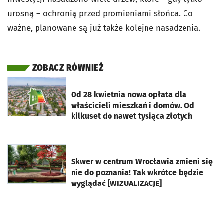
urosną – ochronią przed promieniami słońca. Co
ważne, planowane są już także kolejne nasadzenia.
ZOBACZ RÓWNIEŻ
otworzy się w nowej karcie
Od 28 kwietnia nowa opłata dla
właścicieli mieszkań i domów. Od
kilkuset do nawet tysiąca złotych
otworzy się w nowej karcie
Skwer w centrum Wrocławia zmieni się
nie do poznania! Tak wkrótce będzie
wyglądać [WIZUALIZACJE]