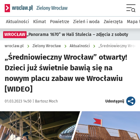
Serwis informacyjny wroclaw.pl podserwis: Środowisko we 
Menu
Aktualności
Klimat
Powietrze
Zieleń i woda
Zwierzęta
Mapa 
WROCŁAW
„Panorama 1670” w Hali Stulecia – zdjęcia z soboty
wroclaw.pl
Zielony Wrocław
Aktualności
„Średniowieczny Wrocław” otwarty!
Dzieci już świetnie bawią się na
nowym placu zabaw we Wrocławiu
[WIDEO]
Data publikacji:
Autor:
artykuł
01.03.2023 14:50 |
Bartosz Moch
Udostępnij
Kliknij, aby zobaczyć galerię
Kliknij, aby powiększyć