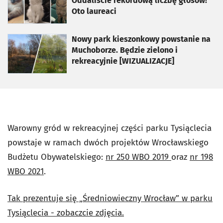
Oddaliście rekordową liczbę głosów!
Oto laureaci
otworzy się w nowej karcie
Nowy park kieszonkowy powstanie na
Muchoborze. Będzie zielono i
rekreacyjnie [WIZUALIZACJE]
Warowny gród w rekreacyjnej części parku Tysiąclecia
powstaje w ramach dwóch projektów Wrocławskiego
Budżetu Obywatelskiego:
nr 250 WBO 2019
oraz
nr 198
WBO 2021
.
Tak prezentuje się „Średniowieczny Wrocław” w parku
Tysiąclecia - zobaczcie zdjęcia.