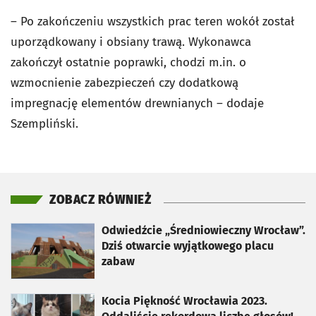
– Po zakończeniu wszystkich prac teren wokół został
uporządkowany i obsiany trawą. Wykonawca
zakończył ostatnie poprawki, chodzi m.in. o
wzmocnienie zabezpieczeń czy dodatkową
impregnację elementów drewnianych – dodaje
Szempliński.
ZOBACZ RÓWNIEŻ
otworzy się w nowej karcie
Odwiedźcie „Średniowieczny Wrocław”.
Dziś otwarcie wyjątkowego placu
zabaw
otworzy się w nowej karcie
Kocia Piękność Wrocławia 2023.