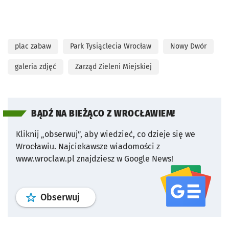
plac zabaw
Park Tysiąclecia Wrocław
Nowy Dwór
galeria zdjęć
Zarząd Zieleni Miejskiej
BĄDŹ NA BIEŻĄCO Z WROCŁAWIEM!
Kliknij „obserwuj”, aby wiedzieć, co dzieje się we
Wrocławiu.
Najciekawsze wiadomości z
www.wroclaw.pl znajdziesz w Google News!
profil
google news
serwisu wroclaw
Obserwuj