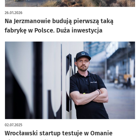
artykuł z galerią zdjęć
26.01.2026
Na Jerzmanowie budują pierwszą taką
fabrykę w Polsce. Duża inwestycja
02.07.2025
Wrocławski startup testuje w Omanie