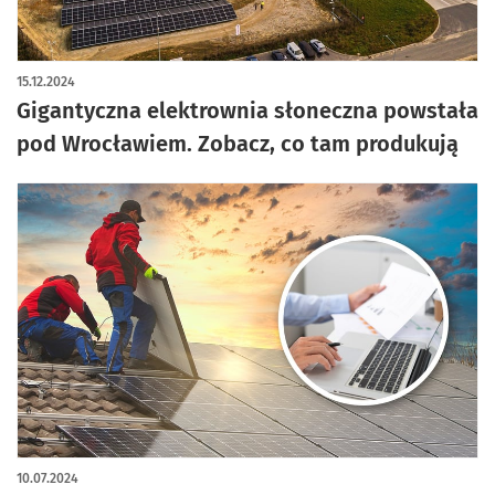
artykuł z galerią zdjęć
15.12.2024
Gigantyczna elektrownia słoneczna powstała
pod Wrocławiem. Zobacz, co tam produkują
10.07.2024