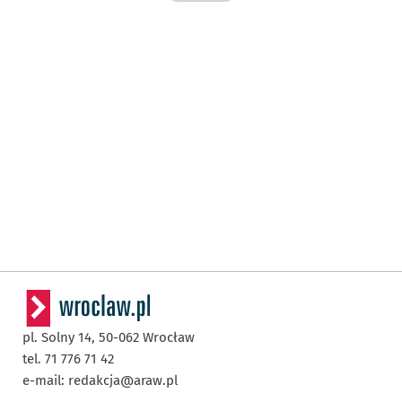
pl. Solny 14,
50-062
Wrocław
tel. 71 776 71 42
e-mail:
redakcja@araw.pl