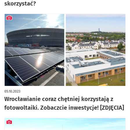
skorzystać?
artykuł z galerią zdjęć
05.10.2023
Wrocławianie coraz chętniej korzystają z
fotowoltaiki. Zobaczcie inwestycje! [ZDJĘCIA]