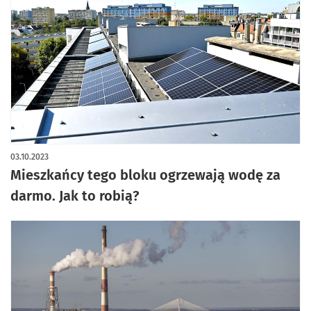
artykuł z galerią zdjęć
03.10.2023
Mieszkańcy tego bloku ogrzewają wodę za
darmo. Jak to robią?