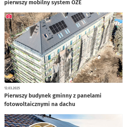
pierwszy mobilny system OZE
artykuł z galerią zdjęć
12.03.2025
Pierwszy budynek gminny z panelami
fotowoltaicznymi na dachu