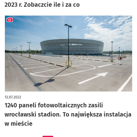
2023 r. Zobaczcie ile i za co
artykuł z galerią zdjęć
13.07.2022
1240 paneli fotowoltaicznych zasili
wrocławski stadion. To największa instalacja
w mieście