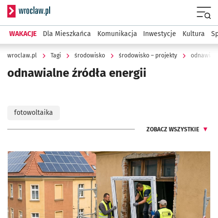
Serwis informacyjny wroclaw.pl
Menu
WAKACJE
Dla Mieszkańca
Komunikacja
Inwestycje
Kultura
Sp
wroclaw.pl
Tagi
środowisko
środowisko – projekty
odnawialn
odnawialne źródła energii
fotowoltaika
ZOBACZ WSZYSTKIE