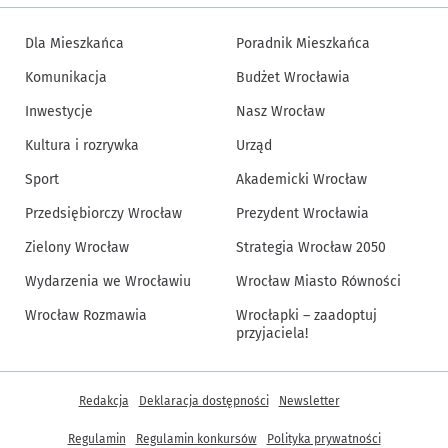
Dla Mieszkańca
Poradnik Mieszkańca
Komunikacja
Budżet Wrocławia
Inwestycje
Nasz Wrocław
Kultura i rozrywka
Urząd
Sport
Akademicki Wrocław
Przedsiębiorczy Wrocław
Prezydent Wrocławia
Zielony Wrocław
Strategia Wrocław 2050
Wydarzenia we Wrocławiu
Wrocław Miasto Równości
Wrocław Rozmawia
Wrocłapki – zaadoptuj
przyjaciela!
Inne informacje
Redakcja
Deklaracja dostępności
Newsletter
Regulamin
Regulamin konkursów
Polityka prywatności