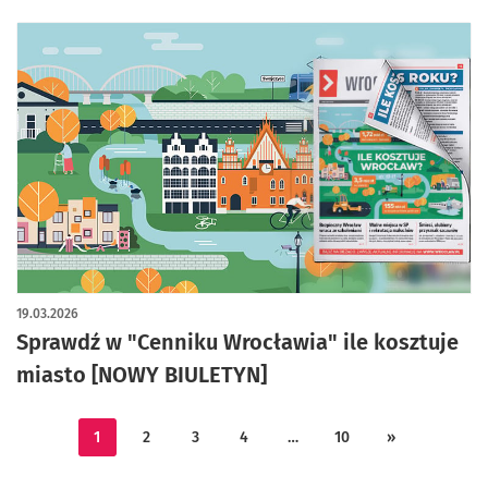
19.03.2026
Sprawdź w "Cenniku Wrocławia" ile kosztuje
miasto [NOWY BIULETYN]
1
2
3
4
…
10
»