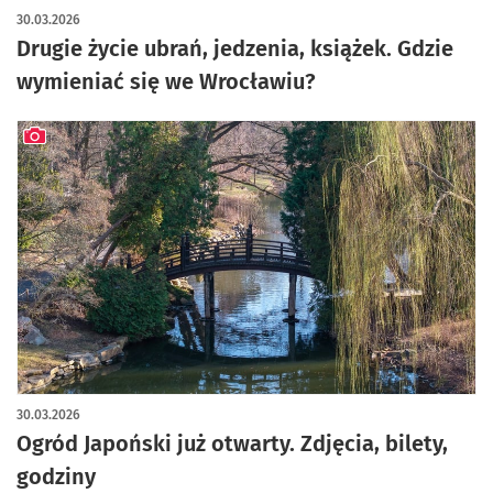
30.03.2026
Drugie życie ubrań, jedzenia, książek. Gdzie
wymieniać się we Wrocławiu?
artykuł z galerią zdjęć
30.03.2026
Ogród Japoński już otwarty. Zdjęcia, bilety,
godziny