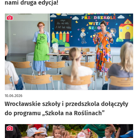
nami druga edycja!
artykuł z galerią zdjęć
10.06.2026
Wrocławskie szkoły i przedszkola dołączyły
do programu „Szkoła na Roślinach”