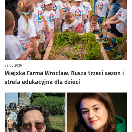
artykuł z galerią zdjęć
09.06.2026
Miejska Farma Wrocław. Rusza trzeci sezon i
strefa edukacyjna dla dzieci