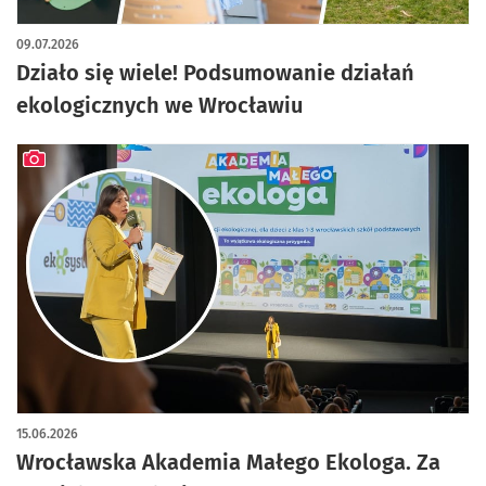
09.07.2026
Działo się wiele! Podsumowanie działań
ekologicznych we Wrocławiu
artykuł z galerią zdjęć
15.06.2026
Wrocławska Akademia Małego Ekologa. Za