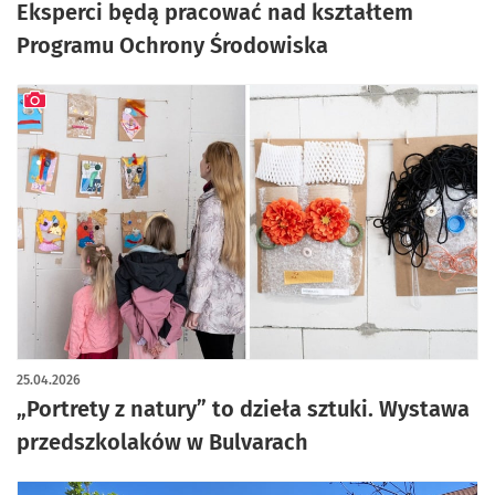
Eksperci będą pracować nad kształtem
Programu Ochrony Środowiska
artykuł z galerią zdjęć
25.04.2026
„Portrety z natury” to dzieła sztuki. Wystawa
przedszkolaków w Bulvarach