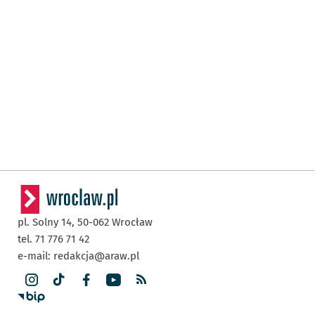
pl. Solny 14,
50-062
Wrocław
tel. 71 776 71 42
e-mail:
redakcja@araw.pl