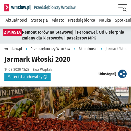
Serwis informacyjny wroclaw.pl podserwis: Strategia rozwo
Menu
Aktualności
Strategia
Miasto
Przedsiębiorca
Nauka
Spotkan
Z MIASTA
Remont torów na Stawowej i Peronowej. Od 8 sierpnia
zmiany dla kierowców i pasażerów MPK
wroclaw.pl
Przedsiębiorczy Wrocław
Aktualności
Jarmark Włoski
Jarmark Włoski 2020
Data publikacji:
Autor:
14.08.2020 12:23 |
Ewa Waplak
artykuł
Udostępnij
Materiał archiwalny
Kliknij, aby powiększyć