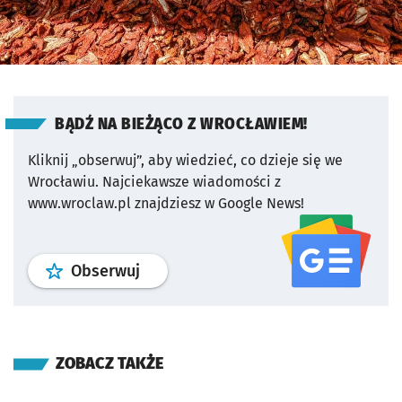
BĄDŹ NA BIEŻĄCO Z WROCŁAWIEM!
Kliknij „obserwuj”, aby wiedzieć, co dzieje się we
Wrocławiu.
Najciekawsze wiadomości z
www.wroclaw.pl znajdziesz w Google News!
profil
google news
serwisu wroclaw
Obserwuj
ZOBACZ TAKŻE