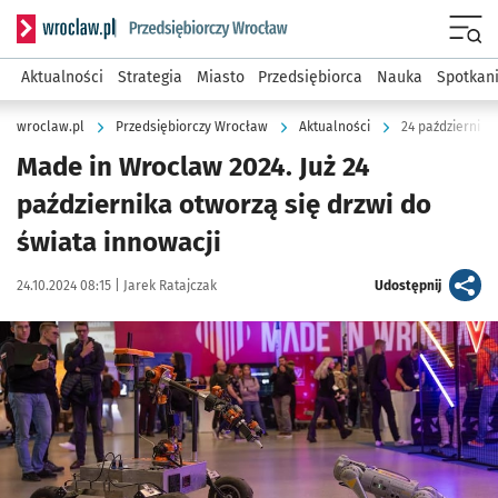
Serwis informacyjny wroclaw.pl podserwis: Strategia rozwo
Menu
Aktualności
Strategia
Miasto
Przedsiębiorca
Nauka
Spotkan
wroclaw.pl
Przedsiębiorczy Wrocław
Aktualności
24 października
Made in Wroclaw 2024. Już 24
października otworzą się drzwi do
świata innowacji
Data publikacji:
Autor:
artykuł
24.10.2024 08:15 |
Jarek Ratajczak
Udostępnij
Kliknij, aby powiększyć