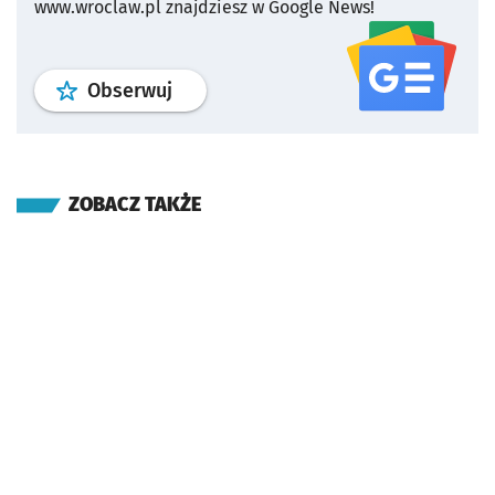
www.wroclaw.pl znajdziesz w Google News!
profil
google news
serwisu wroclaw
Obserwuj
ZOBACZ TAKŻE