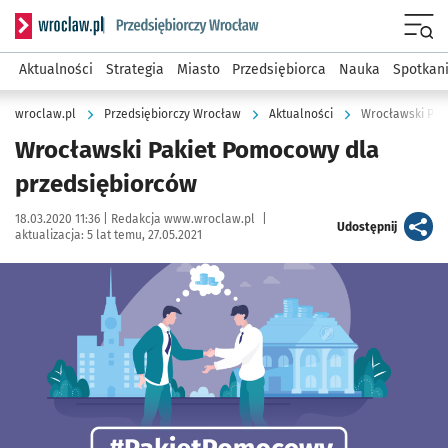
Serwis informacyjny wroclaw.pl podserwis: Strategia rozwo
Menu
Aktualności
Strategia
Miasto
Przedsiębiorca
Nauka
Spotkan
wroclaw.pl
Przedsiębiorczy Wrocław
Aktualności
Wrocławski Pak
Wrocławski Pakiet Pomocowy dla
przedsiębiorców
Data publikacji:
Autor:
18.03.2020 11:36 |
Redakcja www.wroclaw.pl
|
artykuł
Udostępnij
aktualizacja:
5 lat temu, 27.05.2021
Kliknij, aby powiększyć