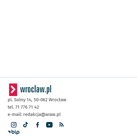
pl. Solny 14,
50-062
Wrocław
tel. 71 776 71 42
e-mail:
redakcja@araw.pl