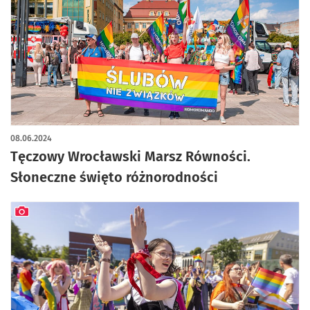
artykuł z galerią zdjęć
08.06.2024
Tęczowy Wrocławski Marsz Równości.
Słoneczne święto różnorodności