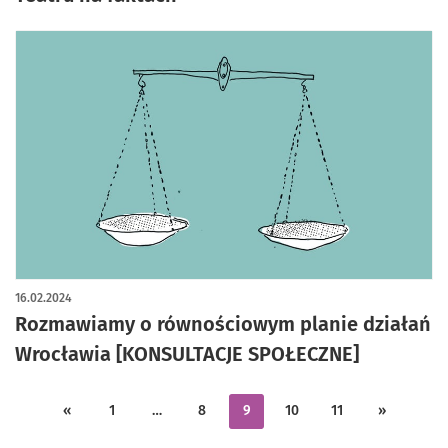
16.02.2024
Rozmawiamy o równościowym planie działań
Wrocławia [KONSULTACJE SPOŁECZNE]
«
1
…
8
9
10
11
»