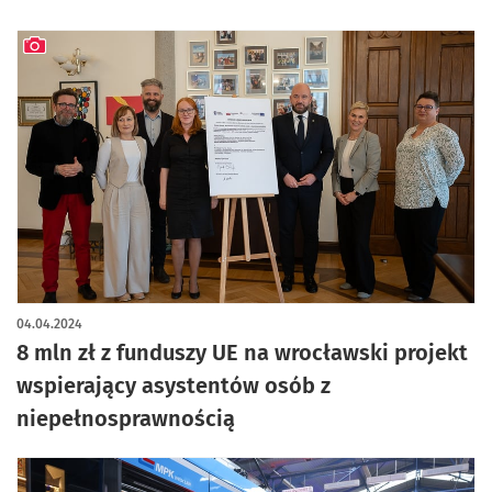
artykuł z galerią zdjęć
04.04.2024
8 mln zł z funduszy UE na wrocławski projekt
wspierający asystentów osób z
niepełnosprawnością