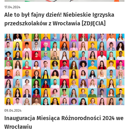
artykuł z galerią zdjęć
17.04.2024
Ale to był fajny dzień! Niebieskie Igrzyska
przedszkolaków z Wrocławia [ZDJĘCIA]
09.04.2024
Inauguracja Miesiąca Różnorodności 2024 we
Wrocławiu