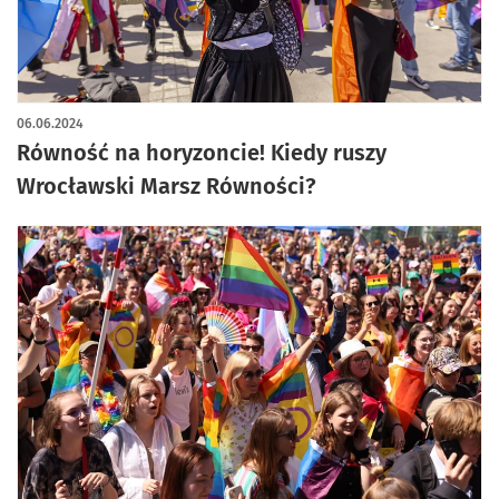
artykuł z galerią zdjęć
06.06.2024
Równość na horyzoncie! Kiedy ruszy
Wrocławski Marsz Równości?