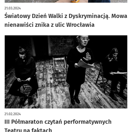
artykuł z galerią zdjęć
21.03.2024
Światowy Dzień Walki z Dyskryminacją. Mowa
nienawiści znika z ulic Wrocławia
21.02.2024
III Półmaraton czytań performatywnych
Teatru na faktach